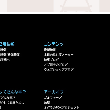
登場情報
コンテンツ
場情報
最新情報
情報(映像関係)
本日の忙し度メーター
係者様へ
納車ブログ
ノブ田中のブログ
ウェブショップブログ
ってどんな車？
アーカイブ
てどんな車？
ゴルファーズ
安心して乗るために
放談
問
オグラのFGXプロジェクト