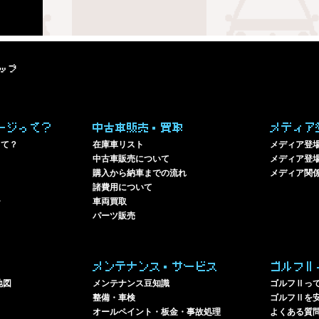
ップ
ージって？
中古車販売・買取
メディア
って？
在庫車リスト
メディア登
中古車販売について
メディア登場
購入から納車までの流れ
メディア関
諸費用について
ー
車両買取
パーツ販売
メンテナンス・サービス
ゴルフⅡ
地図
メンテナンス豆知識
ゴルフⅡっ
整備・車検
ゴルフⅡを
オールペイント・板金・事故処理
よくある質