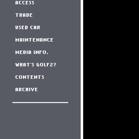
ACCESS
TRADE
USED CAR
MAINTENANCE
MEDIA INFO.
WHAT'S GOLF2?
CONTENTS
ARCHIVE