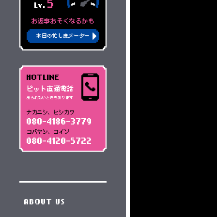
5
Lv.
お返事おそくなるかも
本日の忙し度メーター
HOTLINE
ピット直通電話
出られないときもあります
ナカニシ、ヒシカワ
080-4186-3779
コバヤシ、コイソ
080-4120-5722
ABOUT US