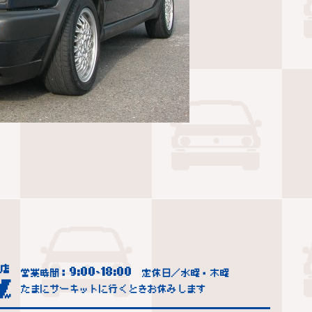
9:00
18:00
営業時間：
~
定休日／水曜・木曜
たまにサーキットに行くときお休みします