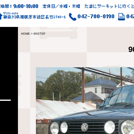
9:00
18:00
業時間：
~
定休日／水曜・木曜 たまにサーキットに行くと
〒252-0154
042-780-8198
04
神奈川県相模原市緑区長竹2748-1
HOME
>
90GTSP
9