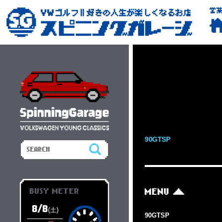
営
90GTSP
BUSY METER
MENU
8/8
(土)
90GTSP