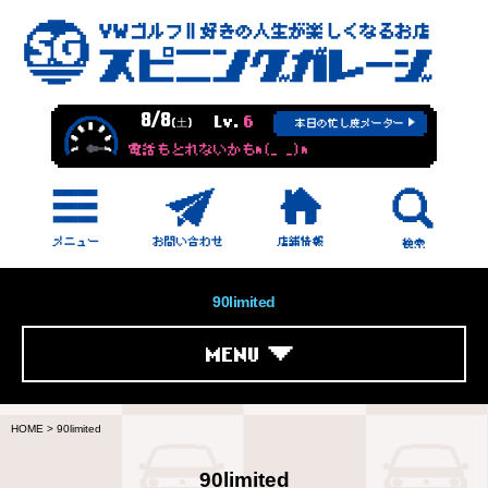
8/8
Lv.
6
(土)
本日の忙し度メーター
電話もとれないかもm(_ _)m
90limited
MENU
HOME
>
90limited
90limited