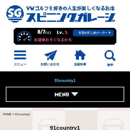
8/7
Lv.
5
(金)
本日の忙し度メーター
お返事おそくなるかも
91country1
MENU
HOME
>
91country1
91country1