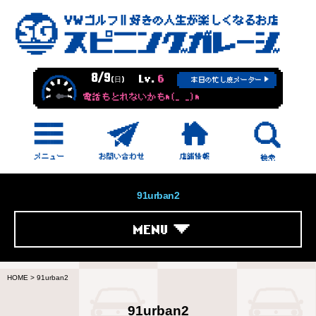
8/9
Lv.
6
(日)
本日の忙し度メーター
電話もとれないかもm(_ _)m
91urban2
MENU
HOME
>
91urban2
91urban2