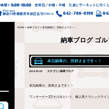
9:00
18:00
業時間：
~
定休日／水曜・木曜 たまにサーキットに行くと
〒252-0154
042-780-8198
04
神奈川県相模原市緑区長竹2748-1
HOME
>
納車ブログ
>
本日納車の、田村さまです～！
納車ブログ
ゴル
本日納車の、田村さまです～！
カテゴリ | 納車ブログ
2014.05.03
本日納車の、田村さまです～！
ワンオーナー3万キロ台という、極上系クラシックライ