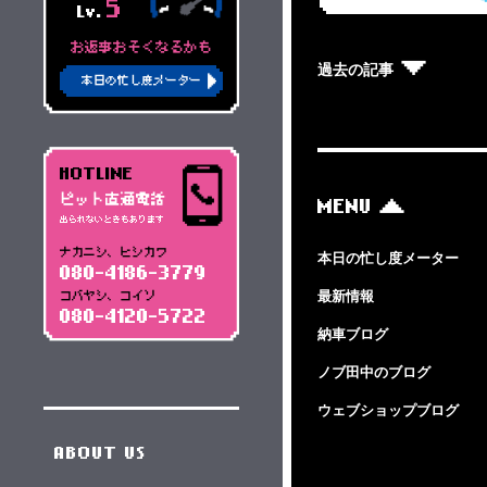
5
Lv.
お返事おそくなるかも
過去の記事
本日の忙し度メーター
HOTLINE
ピット直通電話
MENU
出られないときもあります
ナカニシ、ヒシカワ
本日の忙し度メーター
080-4186-3779
最新情報
コバヤシ、コイソ
080-4120-5722
納車ブログ
ノブ田中のブログ
ウェブショップブログ
ABOUT US