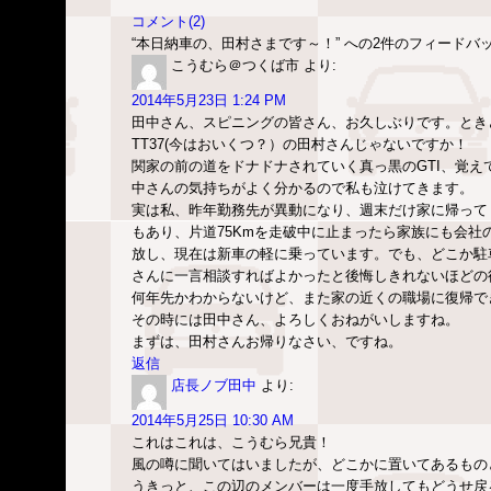
コメント(2)
“本日納車の、田村さまです～！” への2件のフィードバ
こうむら＠つくば市
より:
2014年5月23日 1:24 PM
田中さん、スピニングの皆さん、お久しぶりです。とき
TT37(今はおいくつ？）の田村さんじゃないですか！
関家の前の道をドナドナされていく真っ黒のGTI、覚
中さんの気持ちがよく分かるので私も泣けてきます。
実は私、昨年勤務先が異動になり、週末だけ家に帰って
もあり、片道75Kmを走破中に止まったら家族にも会社の人
放し、現在は新車の軽に乗っています。でも、どこか駐
さんに一言相談すればよかったと後悔しきれないほどの
何年先かわからないけど、また家の近くの職場に復帰で
その時には田中さん、よろしくおねがいしますね。
まずは、田村さんお帰りなさい、ですね。
返信
店長ノブ田中
より:
2014年5月25日 10:30 AM
これはこれは、こうむら兄貴！
風の噂に聞いてはいましたが、どこかに置いてあるもの
うきっと、この辺のメンバーは一度手放してもどうせ戻