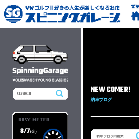
営
NEW COMER!
納車ブログ
BUSY METER
8/7
(金)