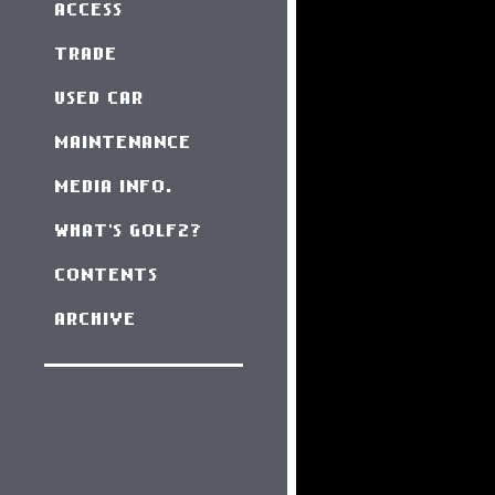
ACCESS
TRADE
USED CAR
MAINTENANCE
MEDIA INFO.
WHAT'S GOLF2?
CONTENTS
ARCHIVE