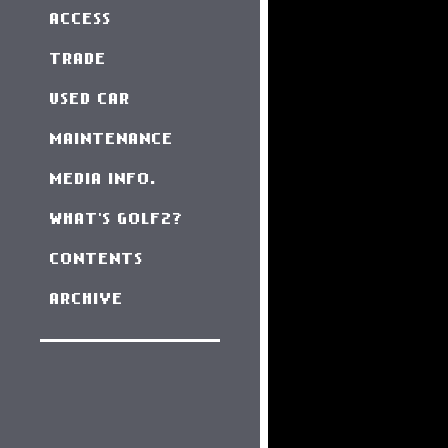
ACCESS
TRADE
USED CAR
MAINTENANCE
MEDIA INFO.
WHAT'S GOLF2?
CONTENTS
ARCHIVE