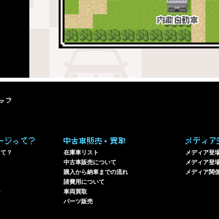
ップ
ージって？
中古車販売・買取
メディア
って？
在庫車リスト
メディア登
中古車販売について
メディア登場
購入から納車までの流れ
メディア関
諸費用について
ー
車両買取
パーツ販売