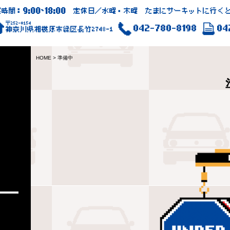
9:00
18:00
業時間：
~
定休日／水曜・木曜 たまにサーキットに行くと
〒252-0154
042-780-8198
04
神奈川県相模原市緑区長竹2748-1
HOME
>
準備中