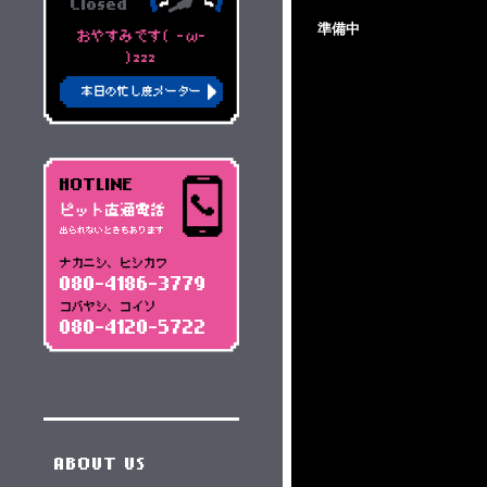
Closed
準備中
おやすみです( -ω-
)zzz
本日の忙し度メーター
HOTLINE
ピット直通電話
出られないときもあります
ナカニシ、ヒシカワ
080-4186-3779
コバヤシ、コイソ
080-4120-5722
ABOUT US