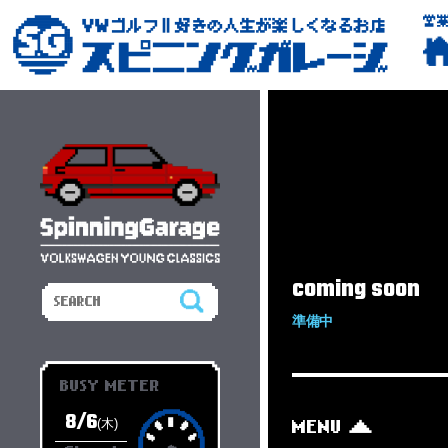
営
coming soon
準備中
BUSY METER
8/6
(木)
MENU