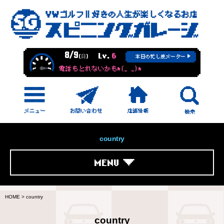
8/9
Lv.
6
(日)
本日の忙し度メーター
電話もとれないかもm(_ _)m
country
MENU
HOME
>
country
country