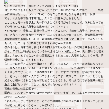
忙しさにかまけて、何日もブログ更新してませんでした（汗）
自分のブログを４日も見ていなかったことに、昨日気がついた次第で・・・。気持
ちに余裕がないと、ホントにいろいろなことに気づけなくなりますね。反省。
でも、そんな中で先日木曜日は、久々に一日休みがとれました。
ここのところ一ヶ月以上、丸一日休みにできる日がなかったので、休みになってま
ずやりたいことは「息子とお出かけ」です（＾＾；；
というわけで、青梅の、鉄道公園に行ってきました。以前から息子と、行きたい
ね、と言っていた場所だったので、二人して楽しんで参りました。蒸気機関車や初
期型新幹線の展示があったり、鉄道模型の大きなジオラマ（ＨＯゲージかな？）が
あったりして、息子は終始かけずりまわりながら大興奮。
僕のほうは、電車の乗り物（１００円入れて動くやつね）の充実ぶりもさることな
がら、20年以上時が止まっているかのようなレトロ感というか、良い意味での場末
感というか、とてもなごやかな雰囲気にやられました。入場料も大人１００円、子
供無料で安いし、おすすめです。
久しぶりに息子と二人で一日ゆっくり過ごしてみると、しゃべりは達者になってる
し、歌もうまくなってるし、足も速くなってるし、トイレも階段の上り下りもすご
く上達しててびっくり。子供の成長スピードってすごいですね。ぼやぼやしてる
と、あっという間に大人になってしまいそうです。成長していくにつれ、どうせお
父さんは相手にされなくなってしまうでしょうから、それまでにできる限り一緒に
遊んであげたいです。もとい、遊んでもらいたいです（＾＾；；
画像も青梅の鉄道公園です。
園内に、バッテリーカーのコーナーがあったのですが、そこにあるバッテリーカー
の中にこんなのが。
これだけしっかりできてると、どこかの遊園地にゴルフ２のＧＴＩのカッコしたや
つがあったりしないかな～、とか思いました。