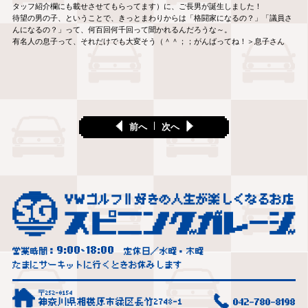
タッフ紹介欄にも載せさせてもらってます）に、ご長男が誕生しました！
待望の男の子、ということで、きっとまわりからは「格闘家になるの？」「議員さ
んになるの？」って、何百回何千回って聞かれるんだろうな～。
有名人の息子って、それだけでも大変そう（＾＾；；がんばってね！＞息子さん
前へ
次へ
9:00
18:00
営業時間：
~
定休日／水曜・木曜
たまにサーキットに行くときお休みします
〒252-0154
神奈川県相模原市緑区長竹2748-1
042-780-8198