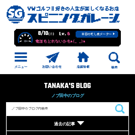
8/10
Lv.
6
(月)
本日の忙し度メーター
電話もとれないかもm(_ _)m
TANAKA'S BLOG
ノブ田中のブログ
過去の記事