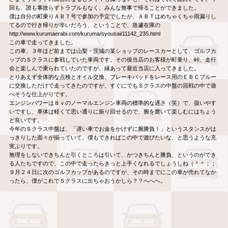
回も、誰も事故らずトラブルもなく、みんな無事で帰ることができました。
僕は自分の町乗りＡＢＴ号で参加の予定でしたが、ＡＢＴはめちゃくちゃ雨漏りし
てるので行き帰りが辛いだろう、ということで、急遽在庫の
http://www.kurumaerabi.com/kuruma/syousai/11142_235.html
この車で走ってきました。
この車、３年ほど前までは山梨・茨城の某ショップのレースカーとして、ゴルフカ
ップのＳクラスに参戦していた車両です。その後当店のお客様が町乗り、峠、走行
会と楽しんで乗られていたのですが、縁あって最近当店に入ってきました。
とりあえず全体的な点検とオイル交換、ブレーキパッドをレース用のＥＢＣブルー
に交換しただけで走ってきたのですが、すぐにでもＳクラスの中盤の混戦の中で遊
べそうな仕上がりです。
エンジンパワーは８ｖのノーマルエンジン車両の標準的な遅さ（笑）で、扱いやす
いですし、車体は軽くて思い通りに振り回せるので、腕を磨いて楽しむにはちょう
ど良いです。
今年のＳクラス中盤は、「遅い車でお金をかけずに腕勝負！」というスタンスがは
っきりした面々が揃っていて、僕もできればこの中で遊びたいな、と思うような充
実ぶりです。
無理をしないできちんと引くところは引いて、かつきちんと勝負、というのができ
る人たちですので、この中で走ったらきっと上手くなれるでしょうしね（＾＾；；
９月２４日に次のゴルフカップがあるのですが、その時までにこの車が売れてなか
ったら、僕がこれでＳクラスに出ちゃおうかしら？？へへへ。