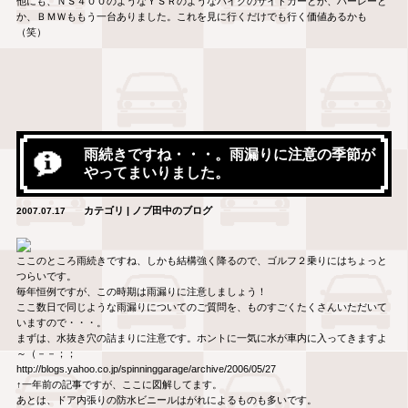
他にも、ＮＳ４００のようなＹＳＲのようなバイクのサイドカーとか、ハーレーと
か、ＢＭＷももう一台ありました。これを見に行くだけでも行く価値あるかも
（笑）
雨続きですね・・・。雨漏りに注意の季節が
やってまいりました。
カテゴリ | ノブ田中のブログ
2007.07.17
ここのところ雨続きですね、しかも結構強く降るので、ゴルフ２乗りにはちょっと
つらいです。
毎年恒例ですが、この時期は雨漏りに注意しましょう！
ここ数日で同じような雨漏りについてのご質問を、ものすごくたくさんいただいて
いますので・・・。
まずは、水抜き穴の詰まりに注意です。ホントに一気に水が車内に入ってきますよ
～（－－；；
http://blogs.yahoo.co.jp/spinninggarage/archive/2006/05/27
↑一年前の記事ですが、ここに図解してます。
あとは、ドア内張りの防水ビニールはがれによるものも多いです。