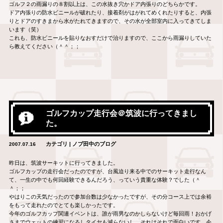
ゴルフ２の雨漏りの８割以上は、この水抜き穴かドア内張りのどちらかです。
ドア内張りの防水ビニールが破れたり、接着剤がはがれてめくれたりすると、内張
りとドアのすきまから水がたれてきますので、その水が全部室内に入ってきてしま
います（笑）
これも、防水ビニールを貼りなおすだけで治りますので、ここから雨漏りしていた
ら教えてください（＾＾；；
ゴルフカップ走行会＠筑波に行ってきまし
た。
カテゴリ | ノブ田中のブログ
2007.07.16
昨日は、筑波サーキットに行ってきました。
ゴルフカップの走行会だったのですが、台風迫り来る中でのサーキット走行なん
て、一生の中でも何回経験できるんだろう、っていう貴重な体験？でした（＾
＾；；
やはりこの天気だったので参加台数は少なかったですが、その分コース上では余裕
をもって走れたのでとても楽しかったです。
今年のゴルフカップ関連イベントは、誰が雨男なのかしらないけど毎回雨！おかげ
さまでウェットの練習になるしタイヤも減らないし、それはそれで面白いです。今