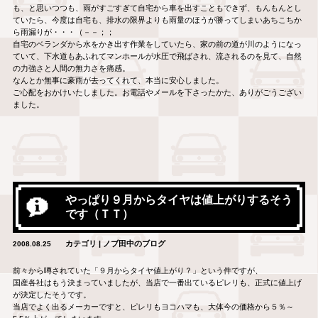
も、と思いつつも、雨がすごすぎて自宅から車を出すこともできず、もんもんとし
ていたら、今度は自宅も、排水の限界よりも雨量のほうが勝ってしまいあちこちか
ら雨漏りが・・・（－－；；
自宅のベランダから水をかき出す作業をしていたら、家の前の道が川のようになっ
ていて、下水道もあふれてマンホールが水圧で飛ばされ、流されるのを見て、自然
の力強さと人間の無力さを痛感。
なんとか無事に豪雨が去ってくれて、本当に安心しました。
ご心配をおかけいたしました。お電話やメールを下さったかた、ありがごうござい
ました。
やっぱり９月からタイヤは値上がりするそう
です（ＴＴ）
カテゴリ | ノブ田中のブログ
2008.08.25
前々から噂されていた「９月からタイヤ値上がり？」という件ですが、
国産各社はもう決まっていましたが、当店で一番出ているピレリも、正式に値上げ
が決定したそうです。
当店でよく出るメーカーですと、ピレリもヨコハマも、大体今の価格から５％～