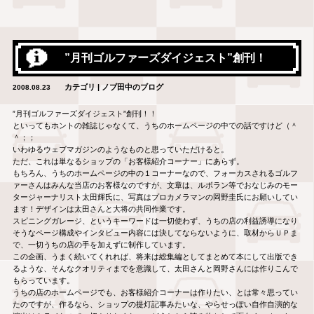
”月刊ゴルファーズダイジェスト”創刊！
カテゴリ | ノブ田中のブログ
2008.08.23
”月刊ゴルファーズダイジェスト”創刊！！
といってもホントの雑誌じゃなくて、うちのホームページの中での話ですけど（＾
＾；；
いわゆるウェブマガジンのようなものと思っていただけると。
ただ、これは単なるショップの「お客様紹介コーナー」にあらず。
もちろん、うちのホームページの中の１コーナーなので、フォーカスされるゴルフ
ァーさんはみんな当店のお客様なのですが、文章は、ルボラン等でおなじみのモー
タージャーナリスト太田輝氏に、写真はプロカメラマンの岡野圭氏にお願いしてい
ます！デザインは太田さんと大将の共同作業です。
スピニングガレージ、というキーワードは一切使わず、うちの店の利益誘導になり
そうなページ構成やインタビュー内容には決してならないように、取材からＵＰま
で、一切うちの店の手を加えずに制作しています。
この企画、うまく続いてくれれば、将来は総集編としてまとめて本にして出版でき
るような、そんなクオリティまでを意識して、太田さんと岡野さんには作りこんで
もらっています。
うちの店のホームページでも、お客様紹介コーナーは作りたい、とは常々思ってい
たのですが、作るなら、ショップの提灯記事みたいな、やらせっぽい自作自演的な