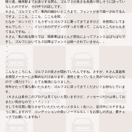
帰り道、橋本駅までお送りする間も、ゴルフ２の良さを名残り惜しそうに語ってい
らしたのですが、その中での話しです。
Ｋさん「ゴルフ２って、車内の細かいところまで、フォントが全て統一されてるん
ですよ。ここも、ここも、ここも全部。」
たなか「ホントだ！！もうずっとゴルフ２に乗ってきてますけど、全然気にしてま
せんでした・・・。インパネのデザインのすっきり感って、こんなところからもき
てるんですね。」
Ｋさん「私の知る限りでは、国産車はほとんど部位によってフォントはばらばらで
すし、ゴルフにおいても３以降はフォントは統一されていません。」
・
・
・
・
・
こんなところにも、ゴルフ２の良さが隠れていたんですね。さすが、Ｋさん某超有
名模型メーカーにお勤めなだけあります。漫然と使っていると気がつかないことな
ので（僕だけ？）、とても勉強になりました。
何年かたって落ち着いたらまた、ゴルフ２に戻ってきてください！お待ちしていま
す。
（Ｋさんは多分このブログは見てないと思いますけど、メッセージだけは発してお
きたい気分なので（＾＾；；）
そして今日買い取りさせていただいたガンメタＧＬｉ右ハン、近日中にＵＰするよ
うに致しますので、コンディションの良いノーマルＧＬｉをお探しの方は、要チェ
ックでお願いしますね！