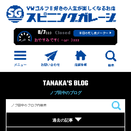
8/7
Closed
(金)
本日の忙し度メーター
おやすみです( -ω- )zzz
TANAKA'S BLOG
ノブ田中のブログ
過去の記事