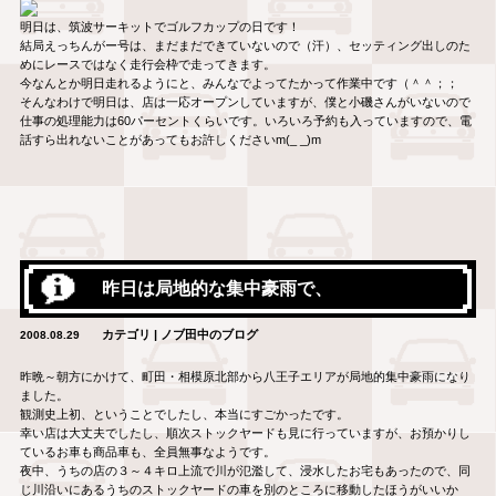
明日は、筑波サーキットでゴルフカップの日です！
結局えっちんがー号は、まだまだできていないので（汗）、セッティング出しのた
めにレースではなく走行会枠で走ってきます。
今なんとか明日走れるようにと、みんなでよってたかって作業中です（＾＾；；
そんなわけで明日は、店は一応オープンしていますが、僕と小磯さんがいないので
仕事の処理能力は60パーセントくらいです。いろいろ予約も入っていますので、電
話すら出れないことがあってもお許しくださいm(_ _)m
昨日は局地的な集中豪雨で、
カテゴリ | ノブ田中のブログ
2008.08.29
昨晩～朝方にかけて、町田・相模原北部から八王子エリアが局地的集中豪雨になり
ました。
観測史上初、ということでしたし、本当にすごかったです。
幸い店は大丈夫でしたし、順次ストックヤードも見に行っていますが、お預かりし
ているお車も商品車も、全員無事なようです。
夜中、うちの店の３～４キロ上流で川が氾濫して、浸水したお宅もあったので、同
じ川沿いにあるうちのストックヤードの車を別のところに移動したほうがいいか