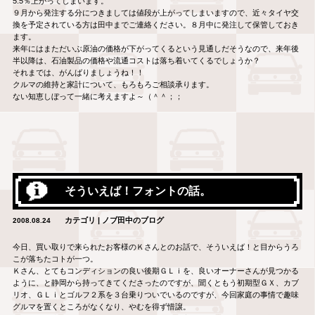
5.5％上がってしまいます。
９月から発注する分につきましては値段が上がってしまいますので、近々タイヤ交
換を予定されている方は田中までご連絡ください。８月中に発注して保管しておき
ます。
来年にはまただいぶ原油の価格が下がってくるという見通しだそうなので、来年後
半以降は、石油製品の価格や流通コストは落ち着いてくるでしょうか？
それまでは、がんばりましょうね！！
クルマの維持と家計について、もろもろご相談承ります。
ない知恵しぼって一緒に考えますよ～（＾＾；；
そういえば！フォントの話。
カテゴリ | ノブ田中のブログ
2008.08.24
今日、買い取りで来られたお客様のＫさんとのお話で、そういえば！と目からうろ
こが落ちたコトが一つ。
Ｋさん、とてもコンディションの良い後期ＧＬｉを、良いオーナーさんが見つかる
ように、と静岡から持ってきてくださったのですが、聞くともう初期型ＧＸ、カブ
リオ、ＧＬｉとゴルフ２系を３台乗りついでいるのですが、今回家庭の事情で趣味
グルマを置くところがなくなり、やむを得ず惜譲。