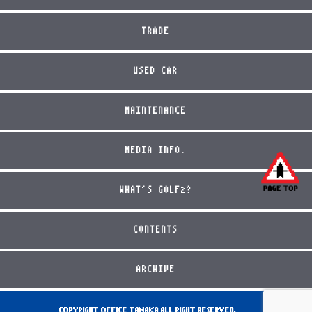
TRADE
USED CAR
MAINTENANCE
MEDIA INFO.
WHAT'S GOLF2?
CONTENTS
ARCHIVE
COPYRIGHT OFFICE TANAKA ALL RIGHT RESERVED.