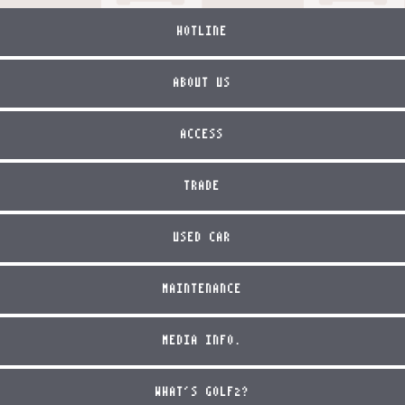
HOTLINE
ABOUT US
ACCESS
TRADE
USED CAR
MAINTENANCE
MEDIA INFO.
WHAT'S GOLF2?