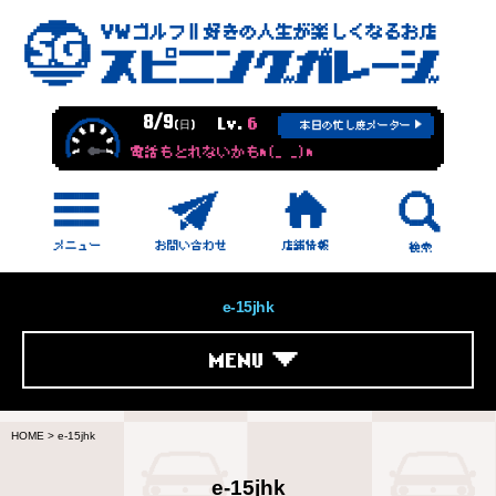
8/9
Lv.
6
(日)
本日の忙し度メーター
電話もとれないかもm(_ _)m
e-15jhk
MENU
HOME
>
e-15jhk
e-15jhk