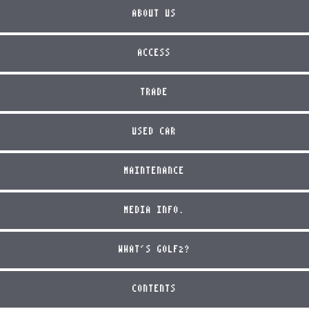
ABOUT US
ACCESS
TRADE
USED CAR
MAINTENANCE
MEDIA INFO.
WHAT'S GOLF2?
CONTENTS