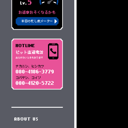
5
Lv.
お返事おそくなるかも
本日の忙し度メーター
HOTLINE
ピット直通電話
出られないときもあります
ナカニシ、ヒシカワ
080-4186-3779
コバヤシ、コイソ
080-4120-5722
ABOUT US