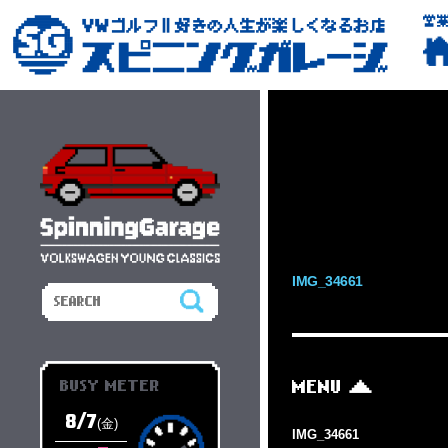
営
IMG_34661
BUSY METER
MENU
8/7
(金)
IMG_34661