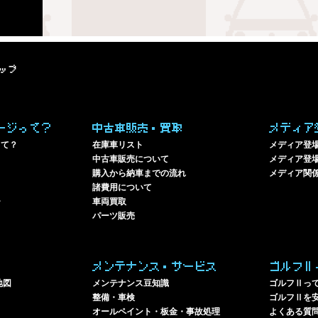
ップ
ージって？
中古車販売・買取
メディア
って？
在庫車リスト
メディア登
中古車販売について
メディア登場
購入から納車までの流れ
メディア関
諸費用について
ー
車両買取
パーツ販売
メンテナンス・サービス
ゴルフⅡ
地図
メンテナンス豆知識
ゴルフⅡっ
整備・車検
ゴルフⅡを
オールペイント・板金・事故処理
よくある質