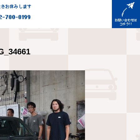
きお休みします
2-780-8199
G_34661