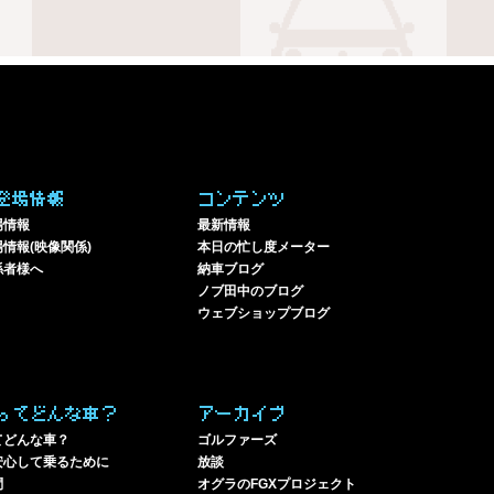
登場情報
コンテンツ
場情報
最新情報
情報(映像関係)
本日の忙し度メーター
係者様へ
納車ブログ
ノブ田中のブログ
ウェブショップブログ
ってどんな車？
アーカイブ
てどんな車？
ゴルファーズ
安心して乗るために
放談
問
オグラのFGXプロジェクト