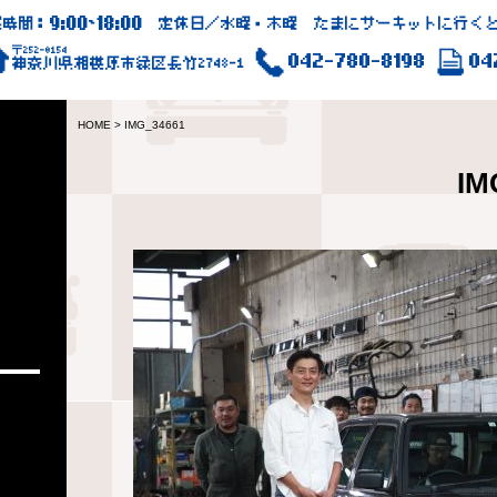
9:00
18:00
業時間：
~
定休日／水曜・木曜 たまにサーキットに行くと
〒252-0154
042-780-8198
04
神奈川県相模原市緑区長竹2748-1
HOME
>
IMG_34661
IM