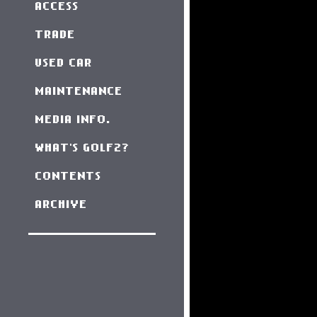
ACCESS
TRADE
USED CAR
MAINTENANCE
MEDIA INFO.
WHAT'S GOLF2?
CONTENTS
ARCHIVE