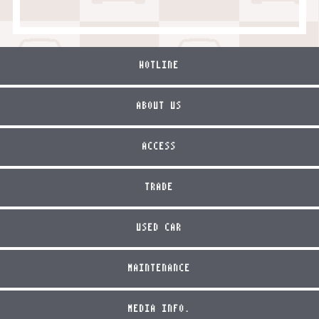
HOTLINE
ABOUT US
ACCESS
TRADE
USED CAR
MAINTENANCE
MEDIA INFO.