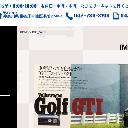
9:00
18:00
業時間：
~
定休日／水曜・木曜 たまにサーキットに行くと
〒252-0154
042-780-8198
04
神奈川県相模原市緑区長竹2748-1
HOME
>
IMG_5781
I