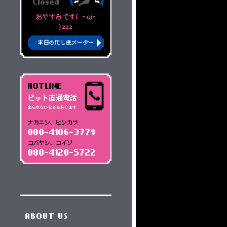
Closed
おやすみです( -ω-
)zzz
本日の忙し度メーター
HOTLINE
ピット直通電話
出られないときもあります
ナカニシ、ヒシカワ
080-4186-3779
コバヤシ、コイソ
080-4120-5722
ABOUT US