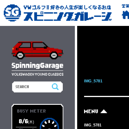
営
IMG_5781
BUSY METER
MENU
8/6
(木)
IMG_5781