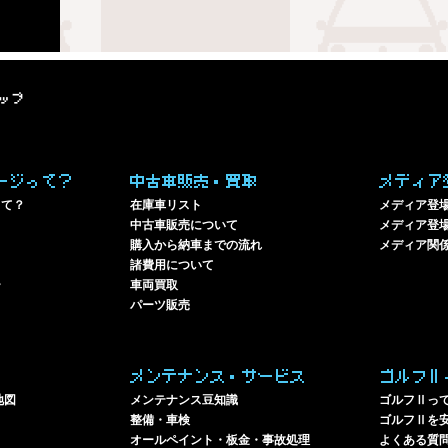
ップ
ージって？
中古車販売・買取
メディア
って？
在庫車リスト
メディア登
中古車販売について
メディア登場
購入から納車までの流れ
メディア関
諸費用について
ー
車両買取
パーツ販売
メンテナンス・サービス
ゴルフⅡ
地図
メンテナンス豆知識
ゴルフⅡっ
整備・車検
ゴルフⅡを
オールペイント・板金・事故処理
よくある質