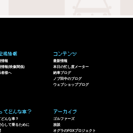
登場情報
コンテンツ
場情報
最新情報
情報(映像関係)
本日の忙し度メーター
係者様へ
納車ブログ
ノブ田中のブログ
ウェブショップブログ
ってどんな車？
アーカイブ
てどんな車？
ゴルファーズ
安心して乗るために
放談
問
オグラのFGXプロジェクト