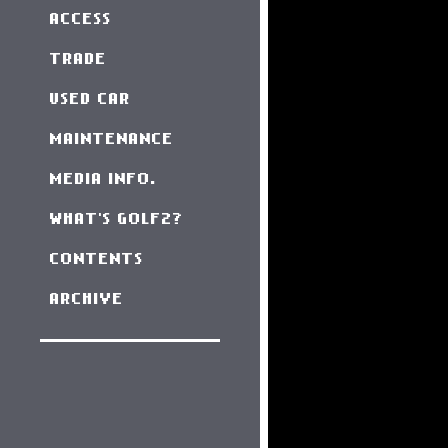
ACCESS
TRADE
USED CAR
MAINTENANCE
MEDIA INFO.
WHAT'S GOLF2?
CONTENTS
ARCHIVE