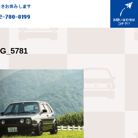
きお休みします
2-780-8199
MG_5781