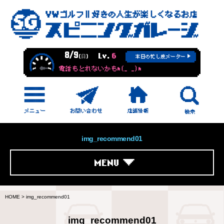
8/9
Lv.
6
(日)
本日の忙し度メーター
電話もとれないかもm(_ _)m
img_recommend01
MENU
HOME
>
img_recommend01
img_recommend01