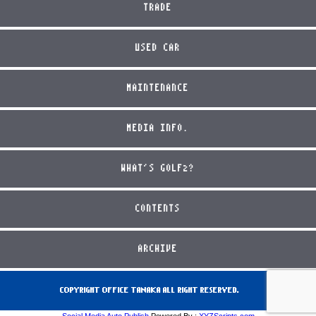
TRADE
USED CAR
MAINTENANCE
MEDIA INFO.
WHAT'S GOLF2?
CONTENTS
ARCHIVE
COPYRIGHT OFFICE TANAKA ALL RIGHT RESERVED.
Social Media Auto Publish
Powered By :
XYZScripts.com