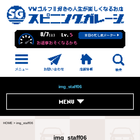
8/7
Lv.
5
(金)
本日の忙し度メーター
お返事おそくなるかも
img_staff06
MENU
HOME
>
img_staff06
img_staff06