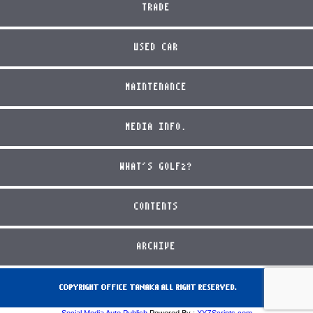
TRADE
USED CAR
MAINTENANCE
MEDIA INFO.
WHAT'S GOLF2?
CONTENTS
ARCHIVE
COPYRIGHT OFFICE TANAKA ALL RIGHT RESERVED.
Social Media Auto Publish
Powered By :
XYZScripts.com