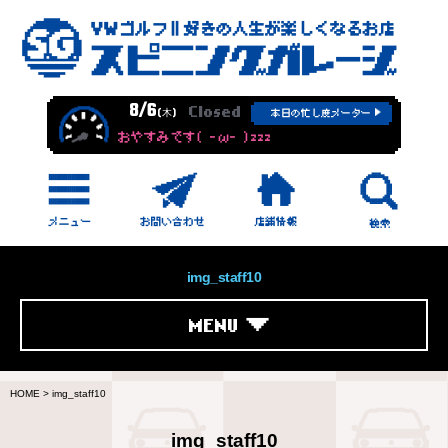
8/6
Closed
(木)
本日の忙し度メーター
おやすみです( -ω- )zzz
img_staff10
MENU
HOME
>
img_staff10
img_staff10