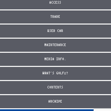
ACCESS
TRADE
USED CAR
MAINTENANCE
MEDIA INFO.
WHAT'S GOLF2?
CONTENTS
ARCHIVE