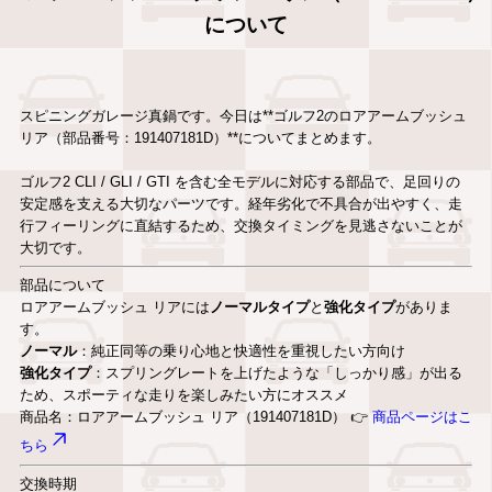
について
スピニングガレージ真鍋です。今日は**ゴルフ2のロアアームブッシュ
リア（部品番号：191407181D）**についてまとめます。
ゴルフ2 CLI / GLI / GTI を含む全モデルに対応する部品で、足回りの
安定感を支える大切なパーツです。経年劣化で不具合が出やすく、走
行フィーリングに直結するため、交換タイミングを見逃さないことが
大切です。
部品について
ロアアームブッシュ リアには
ノーマルタイプ
と
強化タイプ
がありま
す。
ノーマル
：純正同等の乗り心地と快適性を重視したい方向け
強化タイプ
：スプリングレートを上げたような「しっかり感」が出る
ため、スポーティな走りを楽しみたい方にオススメ
商品名：ロアアームブッシュ リア（191407181D） 👉
商品ページはこ
ちら
交換時期