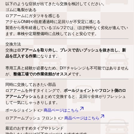
以下のような症状が出てきたら交換を検討してください。
ゴムに亀裂がある
ロアアームにガタツキを感じる
アクセルON時や段差通過時に足回りが不安定に感じる
製造から長年経過しているゴルフ2では、ほぼ例外なく劣化が進んでい
ます。車検や定期整備時に点検しておくと安心です。
交換方法
交換は
ロアアームを取り外し、プレスで古いブッシュを抜き出し、新
品を圧入する作業
になります。
専用工具と経験が必要なため、DIYチャレンジも不可能ではありません
が、
整備工場での作業依頼がオススメ
です。
同時に交換しておきたい部品
ロアアームを外すタイミングで、
ボールジョイント
や
フロント側のロ
アアームブッシュ
もまとめて交換すると、足回り全体がリフレッシュ
して一気にしゃっきりします。
ボールジョイント 👉
商品ページはこちら
ロアアームブッシュ フロント 👉
商品ページはこちら
最近のおすすめタイプやトレンド