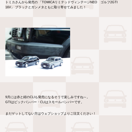
トミカさんから発売の 「TOMICAリミテッドヴィンテージNEO ゴルフ2GTI
16V」 ブラックとガンメタともに取り寄せてみました！
9月には赤と紺のCLIも発売になるそうで楽しみですね～。
GTIはビックバンパー・CLIはスモールバンパーです。
まだゲットしてない方はウェブショップよりご注文ください！