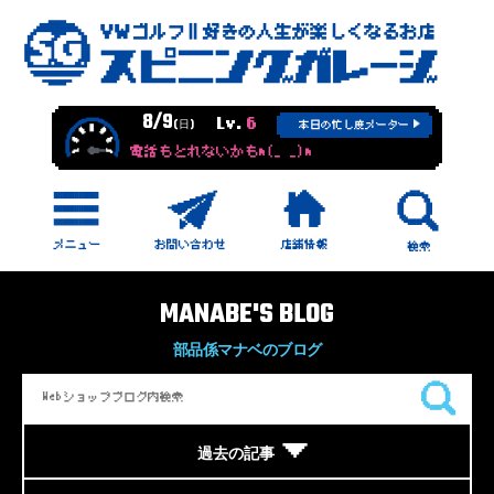
8/9
Lv.
6
(日)
本日の忙し度メーター
電話もとれないかもm(_ _)m
MANABE'S BLOG
部品係マナベのブログ
過去の記事