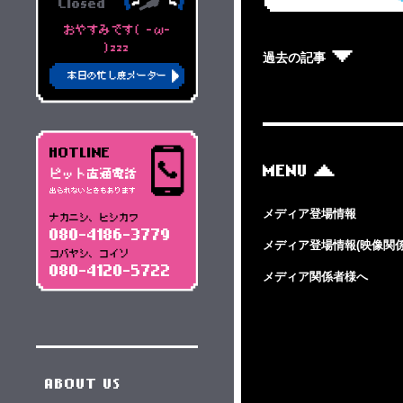
Closed
おやすみです( -ω-
)zzz
過去の記事
本日の忙し度メーター
HOTLINE
MENU
ピット直通電話
出られないときもあります
メディア登場情報
ナカニシ、ヒシカワ
080-4186-3779
メディア登場情報(映像関係
コバヤシ、コイソ
080-4120-5722
メディア関係者様へ
ABOUT US