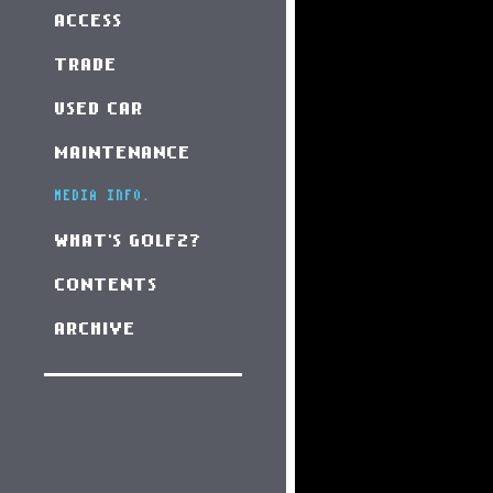
ACCESS
TRADE
USED CAR
MAINTENANCE
MEDIA INFO.
WHAT'S GOLF2?
CONTENTS
ARCHIVE