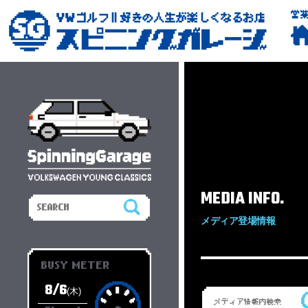
営
MEDIA INFO.
メディア登場情報
BUSY METER
8/6
(木)