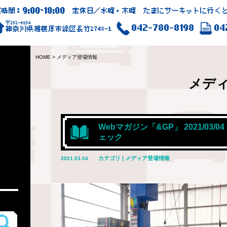
9:00
18:00
業時間：
~
定休日／水曜・木曜 たまにサーキットに行くと
〒252-0154
042-780-8198
04
神奈川県相模原市緑区長竹2748-1
HOME
>
メディア登場情報
メデ
Webマガジン「&GP」 2021/0
ェック
カテゴリ | メディア登場情報
2021.03.04