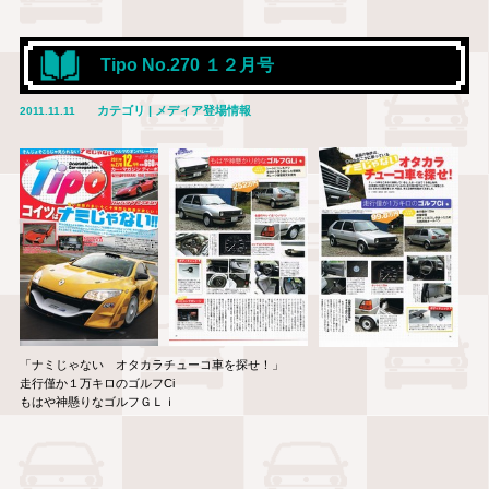
Tipo No.270 １２月号
カテゴリ | メディア登場情報
2011.11.11
「ナミじゃない オタカラチューコ車を探せ！」
走行僅か１万キロのゴルフCi
もはや神懸りなゴルフＧＬｉ