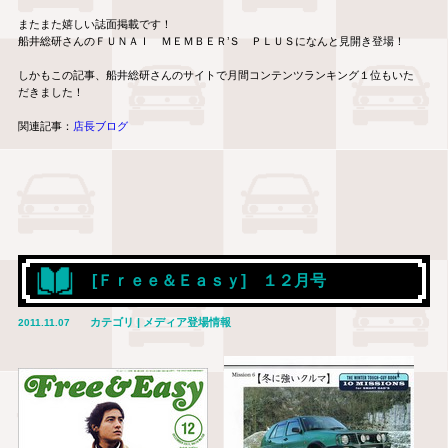
またまた嬉しい誌面掲載です！
船井総研さんのＦＵＮＡＩ ＭＥＭＢＥＲ’Ｓ ＰＬＵＳになんと見開き登場！
しかもこの記事、船井総研さんのサイトで月間コンテンツランキング１位もいた
だきました！
関連記事：
店長ブログ
[Ｆｒｅｅ＆Ｅａｓｙ] １２月号
カテゴリ | メディア登場情報
2011.11.07