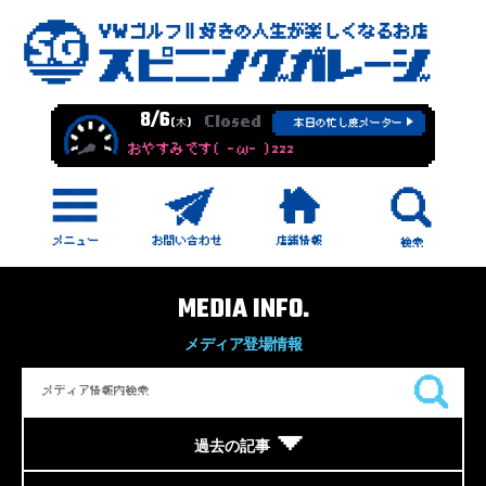
8/6
Closed
(木)
本日の忙し度メーター
おやすみです( -ω- )zzz
MEDIA INFO.
メディア登場情報
過去の記事