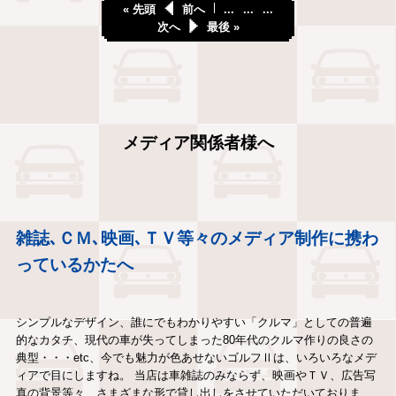
« 先頭
前へ
...
...
...
次へ
最後 »
メディア関係者様へ
雑誌､ＣＭ､映画､ＴＶ等々のメディア制作に携わ
っているかたへ
シンプルなデザイン、誰にでもわかりやすい「クルマ」としての普遍
的なカタチ、現代の車が失ってしまった80年代のクルマ作りの良さの
典型・・・etc、今でも魅力が色あせないゴルフⅡは、いろいろなメデ
ィアで目にしますね。 当店は車雑誌のみならず、映画やＴＶ、広告写
真の背景等々、さまざまな形で貸し出しをさせていただいておりま