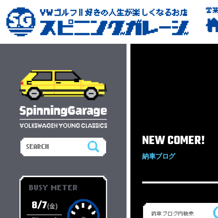
営
NEW COMER!
納車ブログ
BUSY METER
8/7
(金)