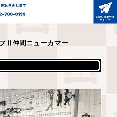
きお休みします
2-780-8199
フⅡ仲間ニューカマー