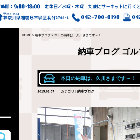
9:00
18:00
業時間：
~
定休日／水曜・木曜 たまにサーキットに行くと
〒252-0154
042-780-8198
04
神奈川県相模原市緑区長竹2748-1
HOME
>
納車ブログ
>
本日の納車は、久川さまです～！
納車ブログ
ゴル
本日の納車は、久川さまです～！
カテゴリ | 納車ブログ
2015.02.07