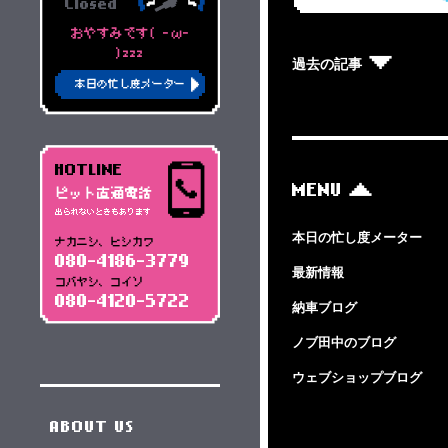
Closed
おやすみです( -ω-
)zzz
過去の記事
本日の忙し度メーター
HOTLINE
MENU
ピット直通電話
出られないときもあります
本日の忙し度メーター
ナカニシ、ヒシカワ
080-4186-3779
最新情報
コバヤシ、コイソ
080-4120-5722
納車ブログ
ノブ田中のブログ
ウェブショップブログ
ABOUT US