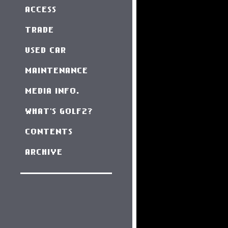
ACCESS
TRADE
USED CAR
MAINTENANCE
MEDIA INFO.
WHAT'S GOLF2?
CONTENTS
ARCHIVE