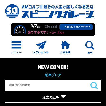
8/7
Closed
(金)
本日の忙し度メーター
おやすみです( -ω- )zzz
NEW COMER!
納車ブログ
過去の記事