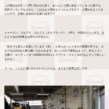
この車はものすごく問い合わせも多く、あっという間に決まってしまった後でも、
店内でいろいろな人から「これはもう売れちゃったんですか？」と聞かれまくりま
したので、記憶にあるかたも多いはず？？
トゥーラン、ゴルフ５、ゴルフ２（９０ブラック）、UPと、今回のジェッタで、な
んと５台のVW車をお持ちの今安さん。
「自分でも変人と自覚しています（笑）」と自らおっしゃるその車歴の中でも、ゴ
ルフ2は10台以上乗り継いでおられます。左ハンのCiで最初はまって、8vも１６ｖ
も乗り、エッティンガー2000EやCOXコンプリート、ジェッタGTなんていう珍しい
ものも！
う～ん、こんなに濃いかたがいらしたとは、まだまだ世界は広いです。。