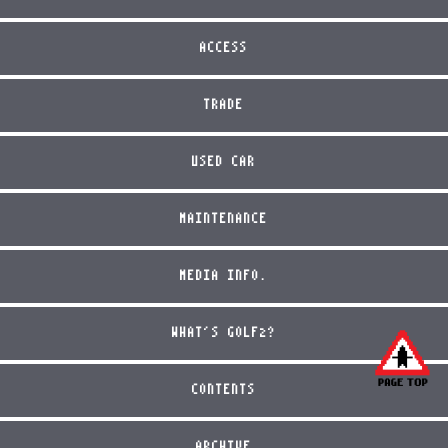
ACCESS
TRADE
USED CAR
MAINTENANCE
MEDIA INFO.
WHAT'S GOLF2?
CONTENTS
ARCHIVE