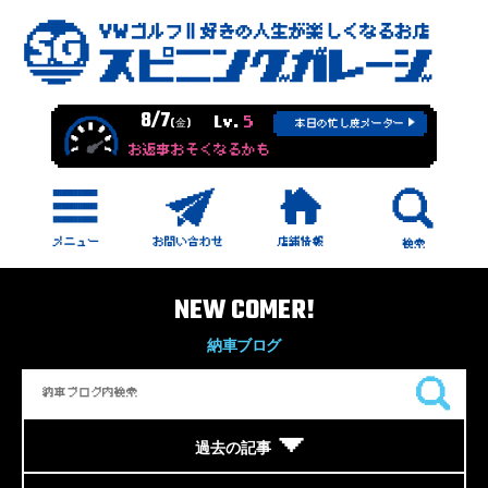
8/7
Lv.
5
(金)
本日の忙し度メーター
お返事おそくなるかも
NEW COMER!
納車ブログ
過去の記事