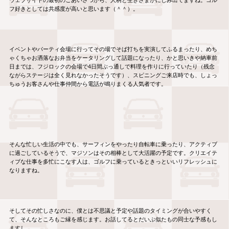
ウェブサイトの最初のごあいさつから、人柄と生きざまがにじみ出てますね。ゴル
フ好きとしては共感度が高いと思います（＾＾）。
イベントやパーティ会場に行ってその場でそば打ちを実演してふるまったり、めち
ゃくちゃお洒落なお弁当をケータリングして話題になったり、かと思いきや納車前
日までは、フジロックの会場で4日間ぶっ通しで料理を作りに行っていたり（残念
ながらステージは全く見れなかったそうです）、スピニングご来店時でも、しょっ
ちゅうお客さんや仕事仲間から電話が鳴りまくる人気者です。
そんな忙しい生活の中でも、サーフィンをやったり自転車に乗ったり、アクティブ
に過ごしているそうで、マジソンはその相棒として大活躍の予定です。クリエイテ
ィブな仕事を多忙にこなす人は、ゴルフに乗っているときっといいリフレッシュに
なりますね。
そしてその忙しさなのに、僕とは不思議と予定や話題のタイミングが合いやすく
て、そんなところもご縁を感じます。お話してるとだいぶ似たもの同士な予感もし
ますし。