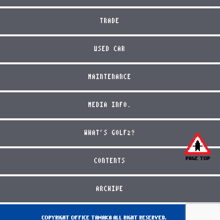
TRADE
USED CAR
MAINTENANCE
MEDIA INFO.
WHAT'S GOLF2?
CONTENTS
ARCHIVE
COPYRIGHT OFFICE TANAKA ALL RIGHT RESERVED.