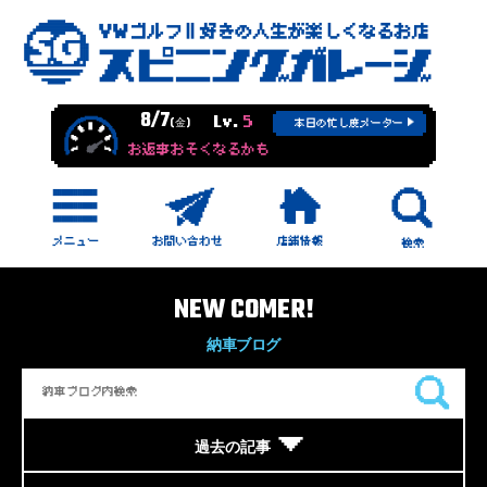
8/7
Lv.
5
(金)
本日の忙し度メーター
お返事おそくなるかも
NEW COMER!
納車ブログ
過去の記事