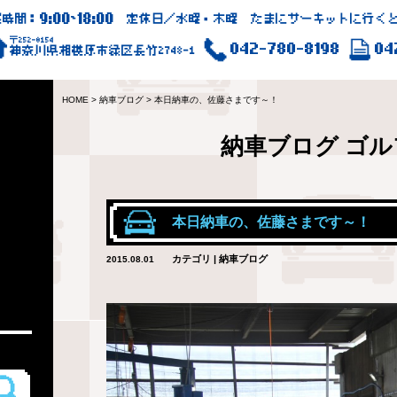
9:00
18:00
業時間：
~
定休日／水曜・木曜 たまにサーキットに行くと
〒252-0154
042-780-8198
04
神奈川県相模原市緑区長竹2748-1
HOME
>
納車ブログ
>
本日納車の、佐藤さまです～！
納車ブログ
ゴル
本日納車の、佐藤さまです～！
カテゴリ | 納車ブログ
2015.08.01