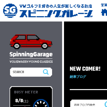
営
NEW COMER!
納車ブログ
BUSY METER
8/8
(土)