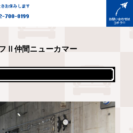
きお休みします
2-780-8199
フⅡ仲間ニューカマー