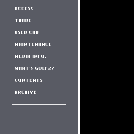
ACCESS
TRADE
USED CAR
MAINTENANCE
MEDIA INFO.
WHAT'S GOLF2?
CONTENTS
ARCHIVE