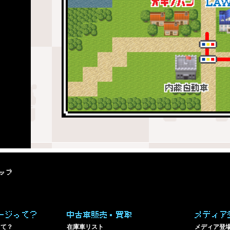
ップ
ージって？
中古車販売・買取
メディア
って？
在庫車リスト
メディア登