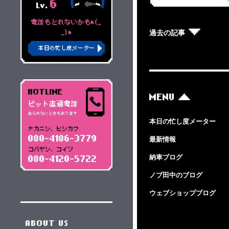
6
Lv.
電話もとれないかもm(_
過去の記事
_)m
本日の忙し度メーター
HOTLINE
MENU
ピット直通電話
出られないときもあります
本日の忙し度メーター
ナカニシ、ヒシカワ
080-4186-3779
最新情報
コバヤシ、コイソ
納車ブログ
080-4120-5722
ノブ田中のブログ
ウェブショップブログ
ABOUT US