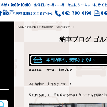
9:00
18:00
業時間：
~
定休日／水曜・木曜 たまにサーキットに行くと
〒252-0154
042-780-8198
04
神奈川県相模原市緑区長竹2748-1
HOME
>
納車ブログ
>
本日納車の、安部さまです～！
納車ブログ
ゴル
本日納車の、安部さまです～！
カテゴリ | 納車ブログ
2015.08.31
本日納車の、安部さまです～！
見た目も美しく、乗り味がもの凄く良い一台をお買い上