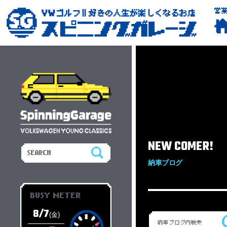
営
NEW COMER!
納車ブログ
BUSY METER
8/7
(金)