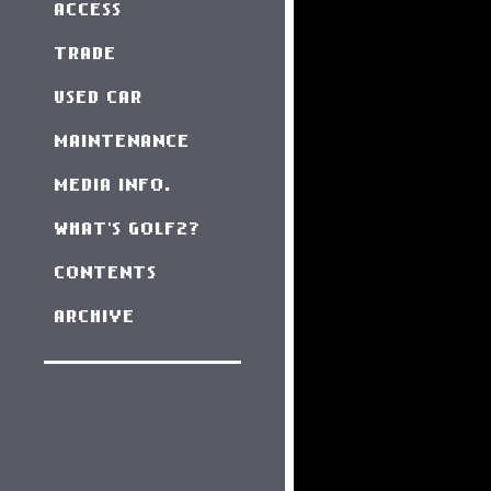
ACCESS
TRADE
USED CAR
MAINTENANCE
MEDIA INFO.
WHAT'S GOLF2?
CONTENTS
ARCHIVE