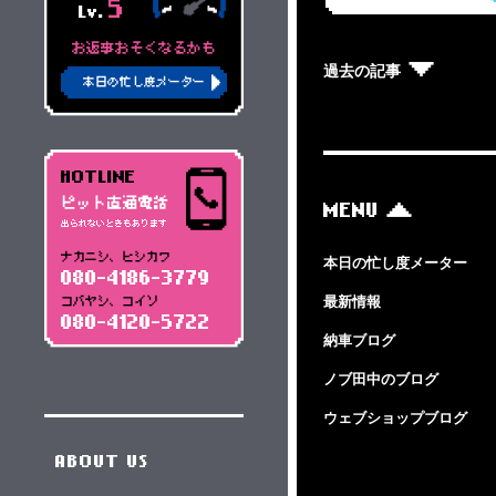
5
Lv.
お返事おそくなるかも
過去の記事
本日の忙し度メーター
HOTLINE
ピット直通電話
MENU
出られないときもあります
ナカニシ、ヒシカワ
本日の忙し度メーター
080-4186-3779
最新情報
コバヤシ、コイソ
080-4120-5722
納車ブログ
ノブ田中のブログ
ウェブショップブログ
ABOUT US