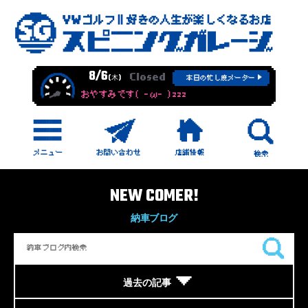
8/6
Closed
(木)
本日の忙し度メーター
おやすみです( -ω- )zzz
NEW COMER!
納車ブログ
過去の記事