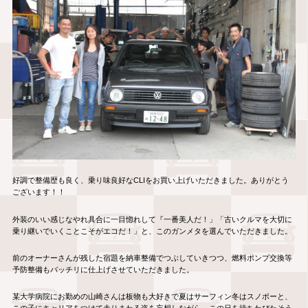
好調で整備歴も良く、乗り味良好なCLIをお買い上げいただきました。ありがとう
ございます！！
外装のいい感じなやれ具合に一目惚れして『一番美人だ！」「古いクルマを大切に
乗り継いでいくことこそがエコだ！」と、このガンメタを選んでいただきました。
前のオーナーさんが残した宿題を納車整備でつぶしていきつつ、燃料ポンプ交換等
予防整備もバッチリに仕上げさせていただきました。
某大学病院にお勤めの山崎さんは板物も大好きで夏はサーフィン冬はスノボーと、