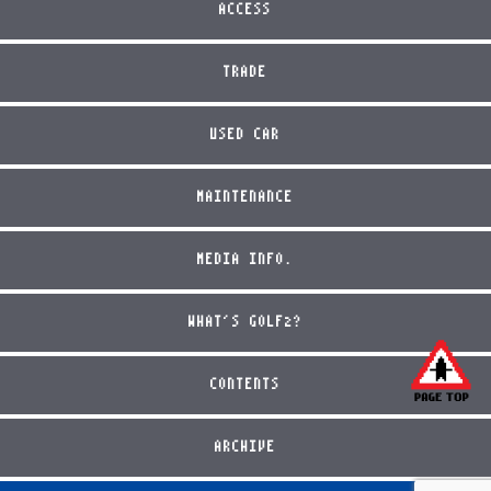
ACCESS
TRADE
USED CAR
MAINTENANCE
MEDIA INFO.
WHAT'S GOLF2?
CONTENTS
ARCHIVE