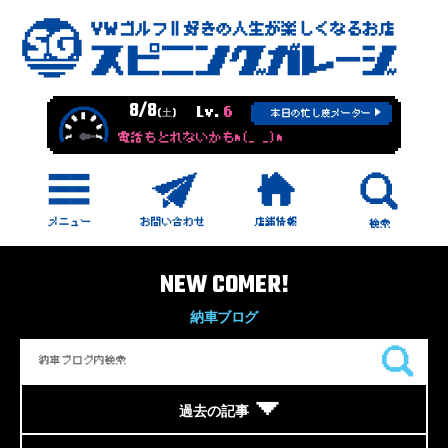
8/8
Lv.
6
(土)
本日の忙し度メーター
電話もとれないかもm(_ _)m
NEW COMER!
納車ブログ
過去の記事