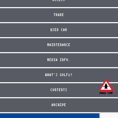
ACCESS
TRADE
USED CAR
MAINTENANCE
MEDIA INFO.
WHAT'S GOLF2?
CONTENTS
ARCHIVE