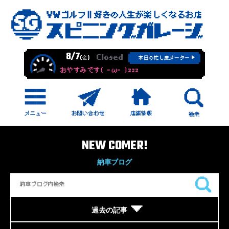
8/7
Closed
(金)
本日の忙し度メーター
おやすみです( -ω- )zzz
NEW COMER!
納車ブログ
過去の記事