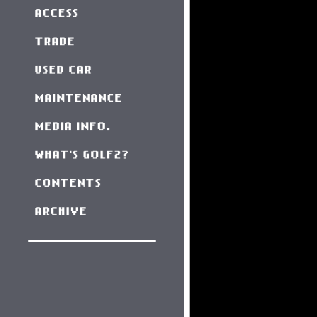
ACCESS
TRADE
USED CAR
MAINTENANCE
MEDIA INFO.
WHAT'S GOLF2?
CONTENTS
ARCHIVE