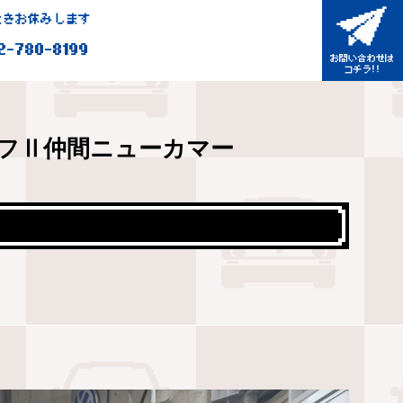
きお休みします
2-780-8199
フⅡ仲間ニューカマー