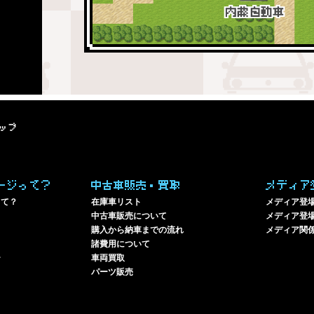
ップ
ージって？
中古車販売・買取
メディア
って？
在庫車リスト
メディア登
中古車販売について
メディア登場
購入から納車までの流れ
メディア関
諸費用について
ー
車両買取
パーツ販売