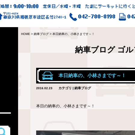
9:00
18:00
業時間：
~
定休日／水曜・木曜 たまにサーキットに行くと
〒252-0154
042-780-8198
04
神奈川県相模原市緑区長竹2748-1
HOME
>
納車ブログ
>
本日納車の、小林さまです～！
納車ブログ
ゴル
本日納車の、小林さまです～！
カテゴリ | 納車ブログ
2016.02.23
本日の納車の、小林さまです～！