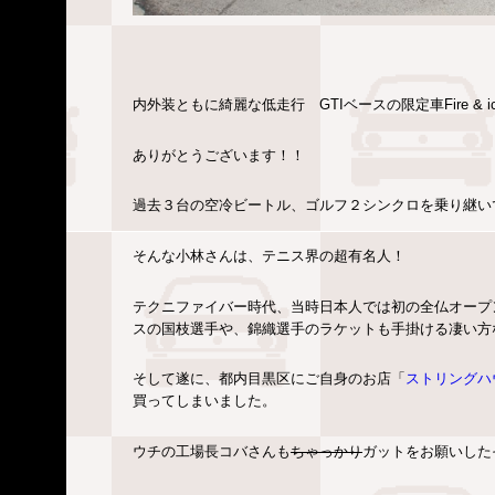
内外装ともに綺麗な低走行 GTIベースの限定車Fire &
ありがとうございます！！
過去３台の空冷ビートル、ゴルフ２シンクロを乗り継い
そんな小林さんは、テニス界の超有名人！
テクニファイバー時代、当時日本人では初の全仏オープ
スの国枝選手や、錦織選手のラケットも手掛ける凄い方
そして遂に、都内目黒区にご自身のお店「
ストリングハ
買ってしまいました。
ウチの工場長コバさんも
ちゃっかり
ガットをお願いした