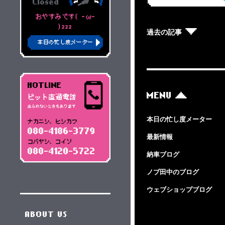
Closed
おやすみです( -ω-
)zzz
過去の記事
本日の忙し度メーター
HOTLINE
MENU
ピット直通電話
出られないときもあります
本日の忙し度メーター
ナカニシ、ヒシカワ
080-4186-3779
最新情報
コバヤシ、コイソ
080-4120-5722
納車ブログ
ノブ田中のブログ
ウェブショップブログ
ABOUT US