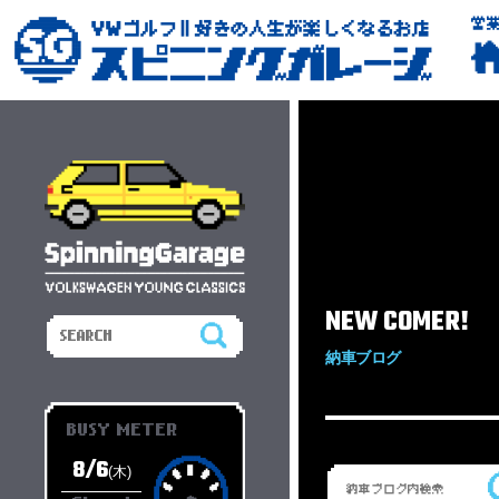
営
NEW COMER!
納車ブログ
BUSY METER
8/6
(木)