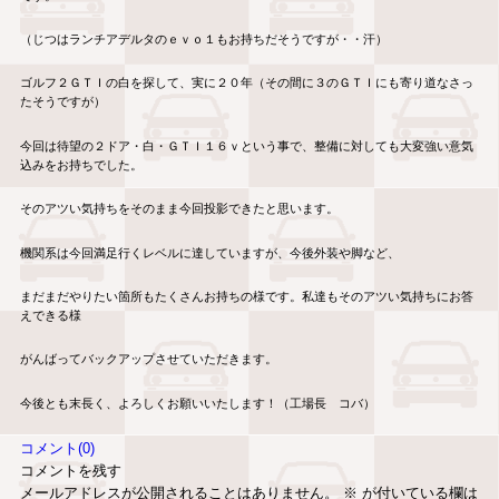
（じつはランチアデルタのｅｖｏ１もお持ちだそうですが・・汗）
ゴルフ２ＧＴＩの白を探して、実に２０年（その間に３のＧＴＩにも寄り道なさっ
たそうですが）
今回は待望の２ドア・白・ＧＴＩ１６ｖという事で、整備に対しても大変強い意気
込みをお持ちでした。
そのアツい気持ちをそのまま今回投影できたと思います。
機関系は今回満足行くレベルに達していますが、今後外装や脚など、
まだまだやりたい箇所もたくさんお持ちの様です。私達もそのアツい気持ちにお答
えできる様
がんばってバックアップさせていただきます。
今後とも末長く、よろしくお願いいたします！（工場長 コバ）
コメント(0)
コメントを残す
メールアドレスが公開されることはありません。
※
が付いている欄は