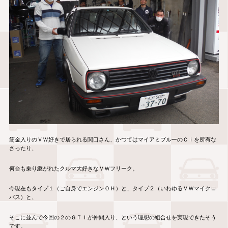
筋金入りのＶＷ好きで居られる関口さん、かつてはマイアミブルーのＣｉを所有な
さったり、
何台も乗り継がれたクルマ大好きなＶＷフリーク。
今現在もタイプ１（ご自身でエンジンＯＨ）と、タイプ２（いわゆるＶＷマイクロ
バス）と、
そこに並んで今回の２のＧＴＩが仲間入り、という理想の組合せを実現できたそう
です。