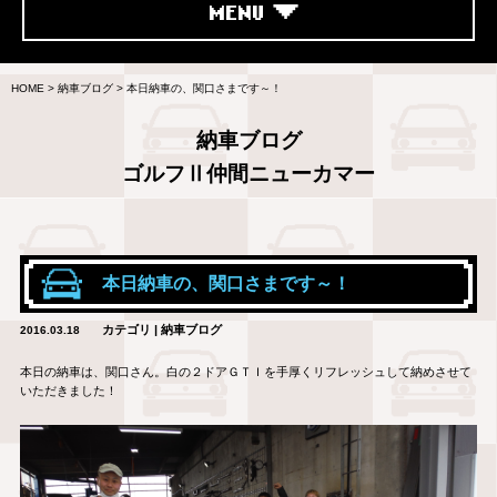
MENU
HOME
>
納車ブログ
>
本日納車の、関口さまです～！
納車ブログ
ゴルフⅡ仲間ニューカマー
本日納車の、関口さまです～！
カテゴリ | 納車ブログ
2016.03.18
本日の納車は、関口さん。白の２ドアＧＴＩを手厚くリフレッシュして納めさせて
いただきました！