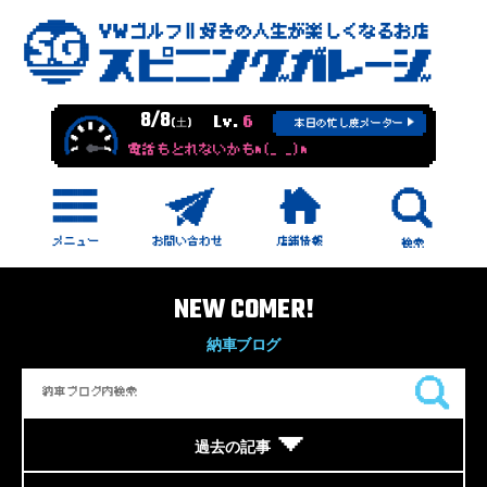
8/8
Lv.
6
(土)
本日の忙し度メーター
電話もとれないかもm(_ _)m
NEW COMER!
納車ブログ
過去の記事