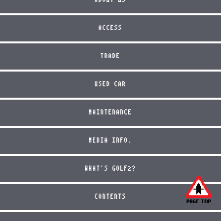
ABOUT US
ACCESS
TRADE
USED CAR
MAINTENANCE
MEDIA INFO.
WHAT'S GOLF2?
CONTENTS