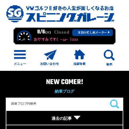
8/6
Closed
(木)
本日の忙し度メーター
おやすみです( -ω- )zzz
NEW COMER!
納車ブログ
過去の記事