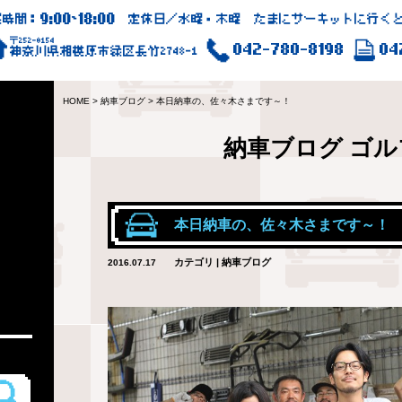
9:00
18:00
業時間：
~
定休日／水曜・木曜 たまにサーキットに行くと
〒252-0154
042-780-8198
04
神奈川県相模原市緑区長竹2748-1
HOME
>
納車ブログ
>
本日納車の、佐々木さまです～！
納車ブログ
ゴル
本日納車の、佐々木さまです～！
カテゴリ | 納車ブログ
2016.07.17