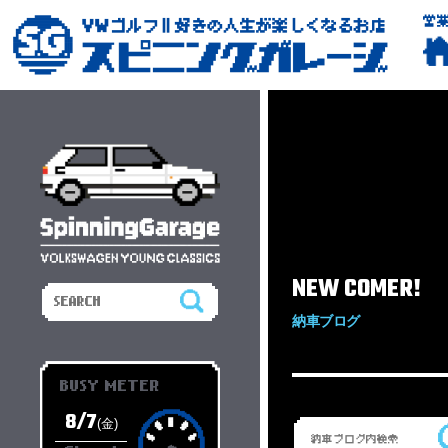
営
NEW COMER!
納車ブログ
BUSY METER
8/7
(金)