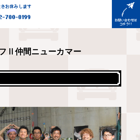
きお休みします
2-780-8199
フⅡ仲間ニューカマー