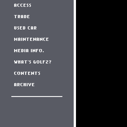
ACCESS
TRADE
USED CAR
MAINTENANCE
MEDIA INFO.
WHAT'S GOLF2?
CONTENTS
ARCHIVE