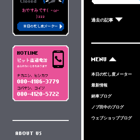
Closed
おやすみです( -ω-
)zzz
過去の記事
本日の忙し度メーター
HOTLINE
MENU
ピット直通電話
出られないときもあります
本日の忙し度メーター
ナカニシ、ヒシカワ
080-4186-3779
最新情報
コバヤシ、コイソ
080-4120-5722
納車ブログ
ノブ田中のブログ
ウェブショップブログ
ABOUT US