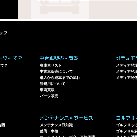
ップ
ージって？
中古車販売・買取
メディア
って？
在庫車リスト
メディア登
中古車販売について
メディア登場
購入から納車までの流れ
メディア関
諸費用について
ー
車両買取
パーツ販売
メンテナンス・サービス
ゴルフⅡ
地図
メンテナンス豆知識
ゴルフⅡっ
整備・車検
ゴルフⅡを