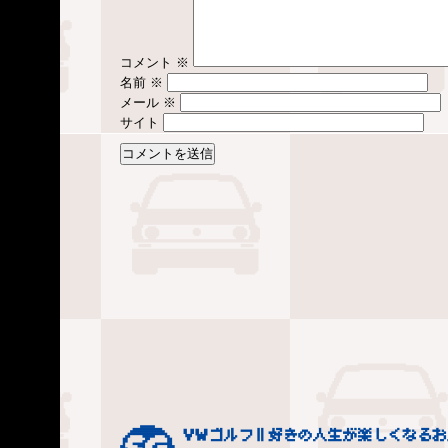
コメント
※
名前
※
メール
※
サイト