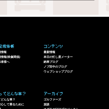
登場情報
コンテンツ
場情報
最新情報
情報(映像関係)
本日の忙し度メーター
係者様へ
納車ブログ
ノブ田中のブログ
ウェブショップブログ
ってどんな車？
アーカイブ
てどんな車？
ゴルファーズ
安心して乗るために
放談