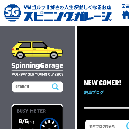
営
NEW COMER!
納車ブログ
BUSY METER
8/6
(木)