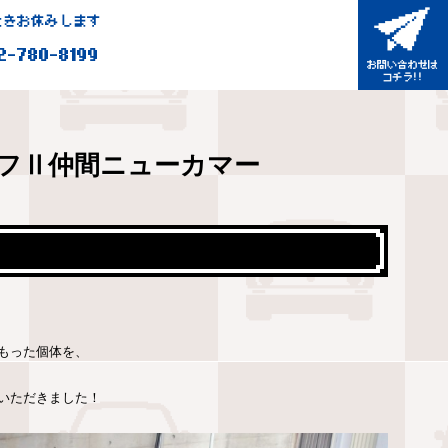
きお休みします
2-780-8199
フⅡ仲間ニューカマー
！
もった個体を、
いただきました！