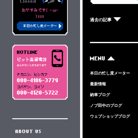
Closed
おやすみです( -ω-
)zzz
過去の記事
本日の忙し度メーター
HOTLINE
MENU
ピット直通電話
出られないときもあります
本日の忙し度メーター
ナカニシ、ヒシカワ
080-4186-3779
最新情報
コバヤシ、コイソ
080-4120-5722
納車ブログ
ノブ田中のブログ
ウェブショップブログ
ABOUT US