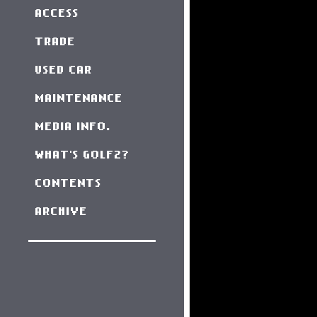
ACCESS
TRADE
USED CAR
MAINTENANCE
MEDIA INFO.
WHAT'S GOLF2?
CONTENTS
ARCHIVE