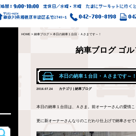
9:00
18:00
業時間：
~
定休日／水曜・木曜 たまにサーキットに行くと
〒252-0154
042-780-8198
04
神奈川県相模原市緑区長竹2748-1
HOME
>
納車ブログ
>
本日の納車１台目・Ａさまです～！
納車ブログ
ゴル
本日の納車１台目・Ａさまです～
カテゴリ | 納車ブログ
2016.07.24
本日の納車１台目は、Ａさま。前オーナーさんの愛情こ
更に新オーナーさんなりのこだわり仕上げで納車させて