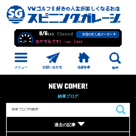
8/6
Closed
(木)
本日の忙し度メーター
おやすみです( -ω- )zzz
NEW COMER!
納車ブログ
過去の記事