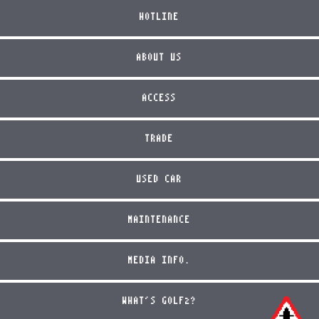
HOTLINE
ABOUT US
ACCESS
TRADE
USED CAR
MAINTENANCE
MEDIA INFO.
WHAT'S GOLF2?