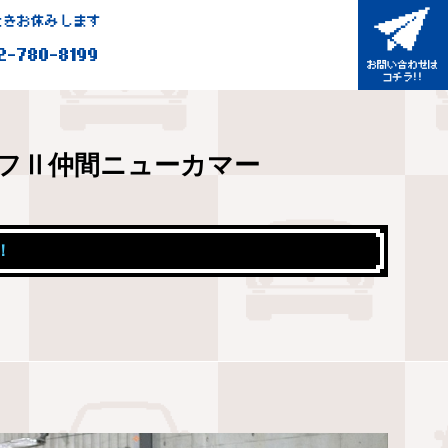
きお休みします
2-780-8199
フⅡ仲間ニューカマー
！