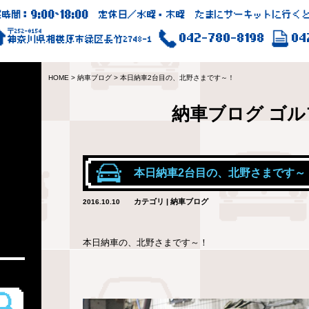
9:00
18:00
業時間：
~
定休日／水曜・木曜 たまにサーキットに行くと
〒252-0154
042-780-8198
04
神奈川県相模原市緑区長竹2748-1
HOME
>
納車ブログ
>
本日納車2台目の、北野さまです～！
納車ブログ
ゴル
本日納車2台目の、北野さまです～
カテゴリ | 納車ブログ
2016.10.10
本日納車の、北野さまです～！