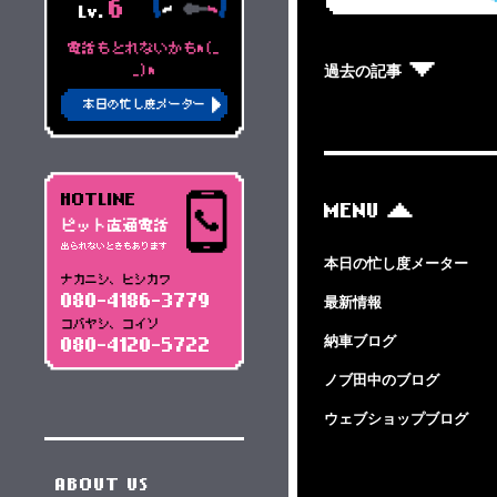
6
Lv.
電話もとれないかもm(_
過去の記事
_)m
本日の忙し度メーター
HOTLINE
MENU
ピット直通電話
出られないときもあります
本日の忙し度メーター
ナカニシ、ヒシカワ
080-4186-3779
最新情報
コバヤシ、コイソ
納車ブログ
080-4120-5722
ノブ田中のブログ
ウェブショップブログ
ABOUT US