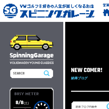
営
NEW COMER!
納車ブログ
BUSY METER
8/8
(土)