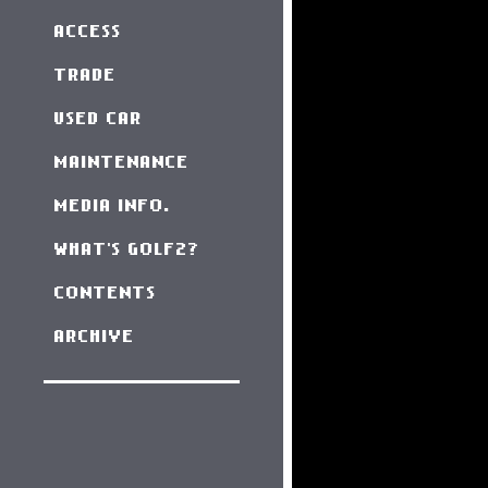
ACCESS
TRADE
USED CAR
MAINTENANCE
MEDIA INFO.
WHAT'S GOLF2?
CONTENTS
ARCHIVE