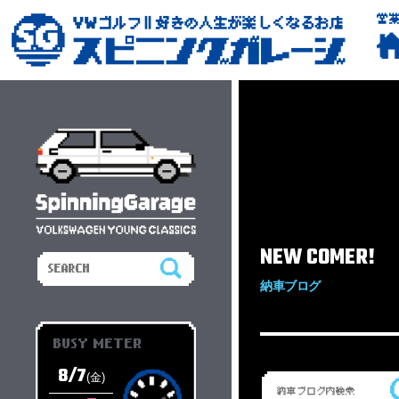
営
NEW COMER!
納車ブログ
BUSY METER
8/7
(金)