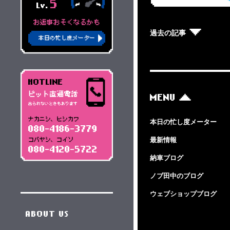
5
Lv.
お返事おそくなるかも
過去の記事
本日の忙し度メーター
HOTLINE
ピット直通電話
MENU
出られないときもあります
ナカニシ、ヒシカワ
本日の忙し度メーター
080-4186-3779
最新情報
コバヤシ、コイソ
080-4120-5722
納車ブログ
ノブ田中のブログ
ウェブショップブログ
ABOUT US