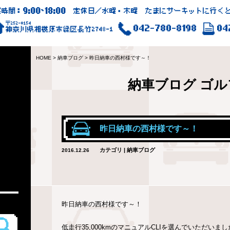
9:00
18:00
業時間：
~
定休日／水曜・木曜 たまにサーキットに行くと
〒252-0154
042-780-8198
04
神奈川県相模原市緑区長竹2748-1
HOME
>
納車ブログ
>
昨日納車の西村様です～！
納車ブログ
ゴル
昨日納車の西村様です～！
カテゴリ | 納車ブログ
2016.12.26
昨日納車の西村様です～！
低走行35,000kmのマニュアルCLIを選んでいただい