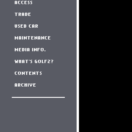
ACCESS
TRADE
USED CAR
MAINTENANCE
MEDIA INFO.
WHAT'S GOLF2?
CONTENTS
ARCHIVE