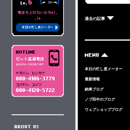
6
Lv.
電話もとれないかもm(_
過去の記事
_)m
本日の忙し度メーター
HOTLINE
MENU
ピット直通電話
出られないときもあります
本日の忙し度メーター
ナカニシ、ヒシカワ
080-4186-3779
最新情報
コバヤシ、コイソ
納車ブログ
080-4120-5722
ノブ田中のブログ
ウェブショップブログ
ABOUT US