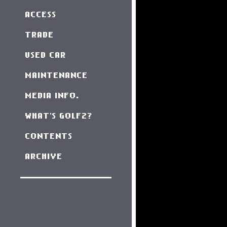
ACCESS
TRADE
USED CAR
MAINTENANCE
MEDIA INFO.
WHAT'S GOLF2?
CONTENTS
ARCHIVE