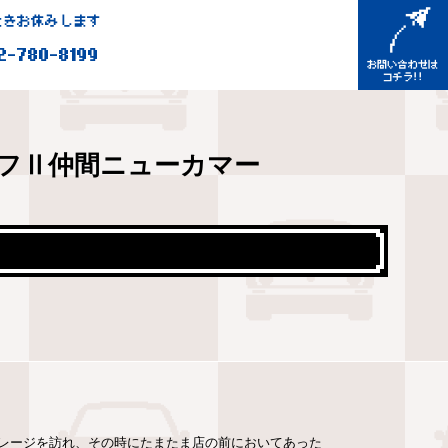
きお休みします
2-780-8199
フⅡ仲間ニューカマー
レージを訪れ、その時にたまたま店の前においてあった