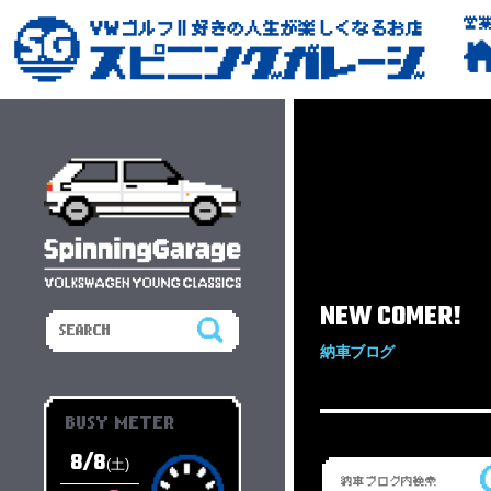
営
NEW COMER!
納車ブログ
BUSY METER
8/8
(土)