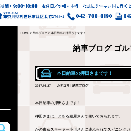
9:00
18:00
業時間：
~
定休日／水曜・木曜 たまにサーキットに行くと
〒252-0154
042-780-8198
04
神奈川県相模原市緑区長竹2748-1
HOME
>
納車ブログ
>
本日納車の押田さまです！
納車ブログ
ゴル
本日納車の押田さまです！
カテゴリ | 納車ブログ
2017.01.27
本日納車の押田さまです！
押田さまは、とある服屋さんで働いておられます。
かの東京スキーヤー小川さんに連れられてスピニングガ