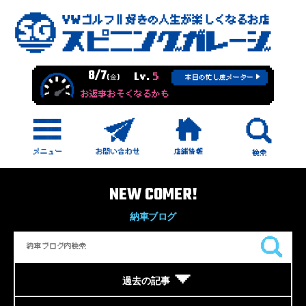
8/7
Lv.
5
(金)
本日の忙し度メーター
お返事おそくなるかも
NEW COMER!
納車ブログ
過去の記事