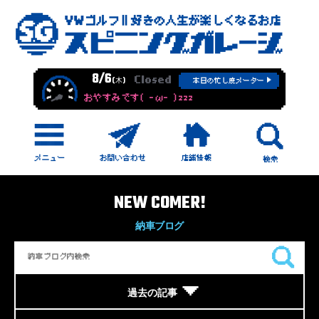
8/6
Closed
(木)
本日の忙し度メーター
おやすみです( -ω- )zzz
NEW COMER!
納車ブログ
過去の記事