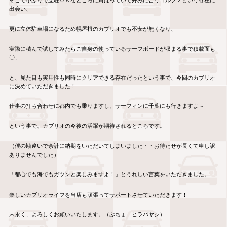
そこで小ぶりで立駐ＯＫなところに角ばっていて好みに合うゴルフ２という存在に
出会い、
更に立体駐車場になるため幌屋根のカブリオでも不安が無くなり、
実際に積んで試してみたらご自身の使っているサーフボードが収まる事で積載面も
〇、
と、見た目も実用性も同時にクリアできる存在だったという事で、今回のカブリオ
に決めていただきました！
仕事の打ち合わせに都内でも乗りますし、サーフィンに千葉にも行きますよ～
という事で、カブリオの今後の活躍が期待されるところです。
（僕の勘違いで余計に納期をいただいてしまいました・・お待たせが長くて申し訳
ありませんでした）
「都心でも海でもガツンと楽しみますよ！」とうれしい言葉をいただきました。
楽しいカブリオライフを当店も頑張ってサポートさせていただきます！
末永く、よろしくお願いいたします。（ぶちょ ヒラバヤシ）