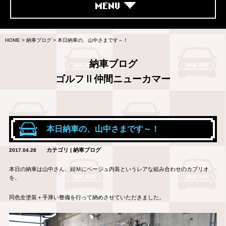
MENU
HOME
>
納車ブログ
>
本日納車の、山中さまです～！
納車ブログ
ゴルフⅡ仲間ニューカマー
本日納車の、山中さまです～！
カテゴリ | 納車ブログ
2017.04.28
本日の納車は山中さん、紺Ｍにベージュ内装というレアな組み合わせのカブリオ
を、
同色全塗装＋手厚い整備を行って納めさせていただきました。