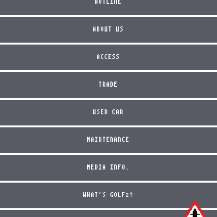
HOTLINE
ABOUT US
ACCESS
TRADE
USED CAR
MAINTENANCE
MEDIA INFO.
WHAT'S GOLF2?