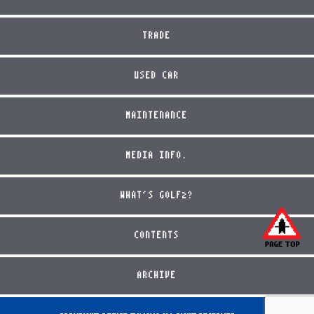
TRADE
USED CAR
MAINTENANCE
MEDIA INFO.
WHAT'S GOLF2?
CONTENTS
ARCHIVE