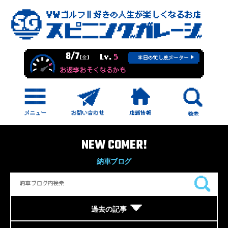
8/7
Lv.
5
(金)
本日の忙し度メーター
お返事おそくなるかも
NEW COMER!
納車ブログ
過去の記事