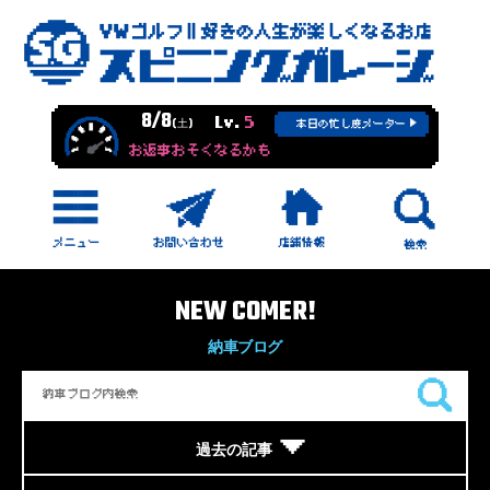
8/8
Lv.
5
(土)
本日の忙し度メーター
お返事おそくなるかも
NEW COMER!
納車ブログ
過去の記事