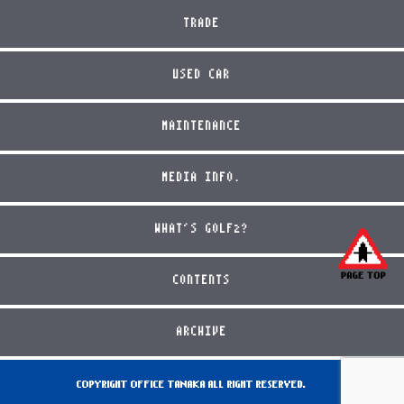
TRADE
USED CAR
MAINTENANCE
MEDIA INFO.
WHAT'S GOLF2?
CONTENTS
ARCHIVE
COPYRIGHT OFFICE TANAKA ALL RIGHT RESERVED.