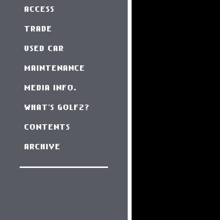
ACCESS
TRADE
USED CAR
MAINTENANCE
MEDIA INFO.
WHAT'S GOLF2?
CONTENTS
ARCHIVE