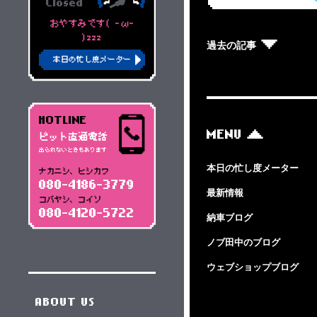
Closed
おやすみです( -ω-
)zzz
過去の記事
本日の忙し度メーター
HOTLINE
MENU
ピット直通電話
出られないときもあります
本日の忙し度メーター
ナカニシ、ヒシカワ
080-4186-3779
最新情報
コバヤシ、コイソ
080-4120-5722
納車ブログ
ノブ田中のブログ
ウェブショップブログ
ABOUT US