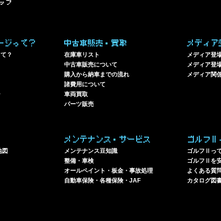
ップ
ージって？
中古車販売・買取
メディア
って？
在庫車リスト
メディア登
中古車販売について
メディア登場
購入から納車までの流れ
メディア関
諸費用について
ー
車両買取
パーツ販売
メンテナンス・サービス
ゴルフⅡ
地図
メンテナンス豆知識
ゴルフⅡっ
整備・車検
ゴルフⅡを
オールペイント・板金・事故処理
よくある質
自動車保険・各種保険・JAF
カタログ図