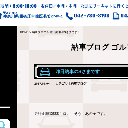
9:00
18:00
業時間：
~
定休日／水曜・木曜 たまにサーキットに行くと
〒252-0154
042-780-8198
04
神奈川県相模原市緑区長竹2748-1
HOME
>
納車ブログ
>
昨日納車のSさまです！
納車ブログ
ゴル
昨日納車のSさまです！
カテゴリ | 納車ブログ
2017.07.04
走行距離13000キロ。 そう、あの子です。