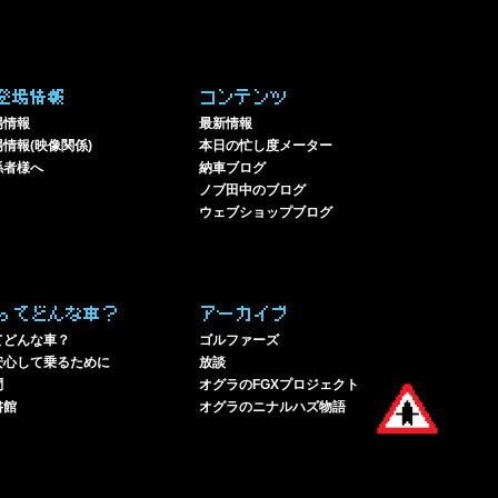
登場情報
コンテンツ
場情報
最新情報
情報(映像関係)
本日の忙し度メーター
係者様へ
納車ブログ
ノブ田中のブログ
ウェブショップブログ
ってどんな車？
アーカイブ
てどんな車？
ゴルファーズ
安心して乗るために
放談
問
オグラのFGXプロジェクト
書館
オグラのニナルハズ物語