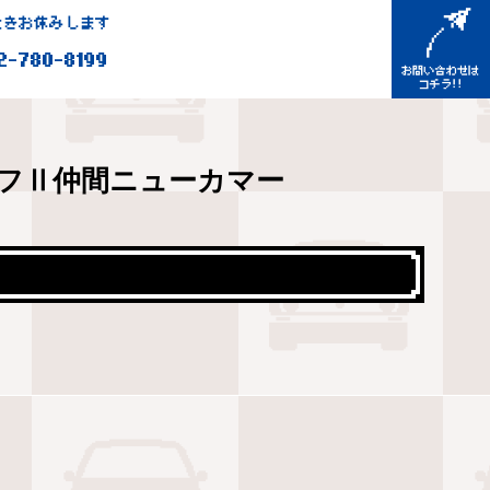
きお休みします
2-780-8199
フⅡ仲間ニューカマー