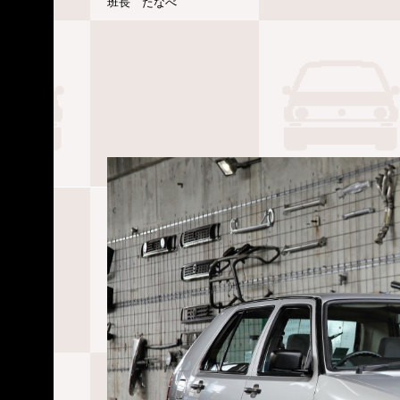
班長 たなべ