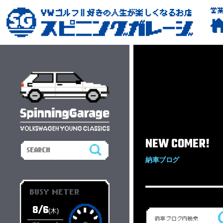
営
NEW COMER!
納車ブログ
BUSY METER
8/6
(木)