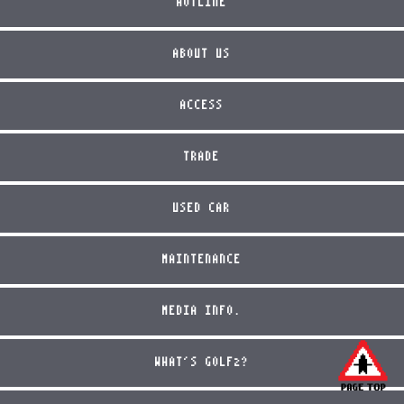
HOTLINE
ABOUT US
ACCESS
TRADE
USED CAR
MAINTENANCE
MEDIA INFO.
WHAT'S GOLF2?