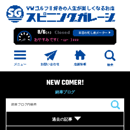
8/6
Closed
(木)
本日の忙し度メーター
おやすみです( -ω- )zzz
NEW COMER!
納車ブログ
過去の記事