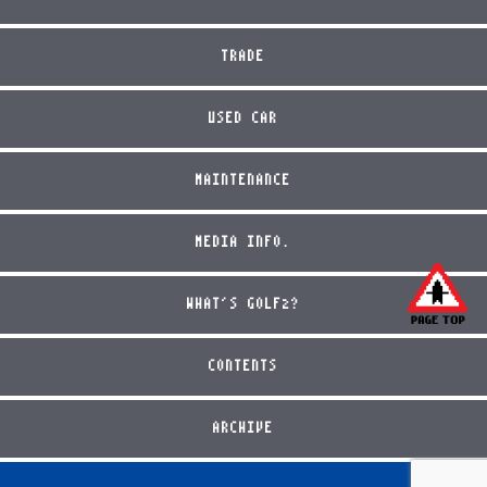
TRADE
USED CAR
MAINTENANCE
MEDIA INFO.
WHAT'S GOLF2?
CONTENTS
ARCHIVE