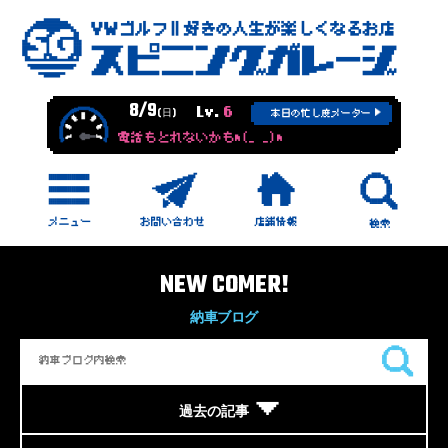
8/9
Lv.
6
(日)
本日の忙し度メーター
電話もとれないかもm(_ _)m
NEW COMER!
納車ブログ
過去の記事