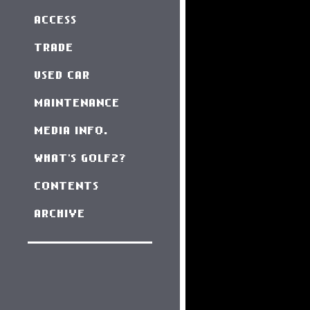
ACCESS
TRADE
USED CAR
MAINTENANCE
MEDIA INFO.
WHAT'S GOLF2?
CONTENTS
ARCHIVE