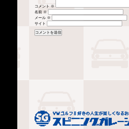
コメント
※
名前
※
メール
※
サイト