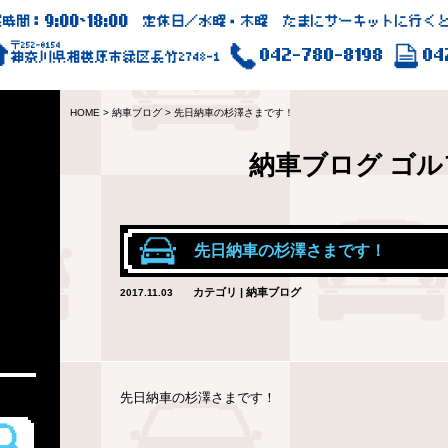
9:00
18:00
業時間：
~
定休日／水曜・木曜 たまにサーキットに行くと
〒252-0154
042-780-8198
04
神奈川県相模原市緑区長竹2748-1
HOME
>
納車ブログ
>
先日納車の杉澤さまです！
納車ブログ
ゴル
先日納車の杉澤さまです！
カテゴリ | 納車ブログ
2017.11.03
先日納車の杉澤さまです！