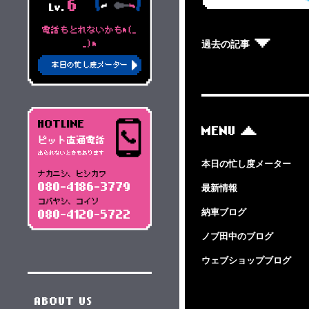
6
Lv.
電話もとれないかもm(_
過去の記事
_)m
本日の忙し度メーター
HOTLINE
MENU
ピット直通電話
出られないときもあります
本日の忙し度メーター
ナカニシ、ヒシカワ
080-4186-3779
最新情報
コバヤシ、コイソ
納車ブログ
080-4120-5722
ノブ田中のブログ
ウェブショップブログ
ABOUT US