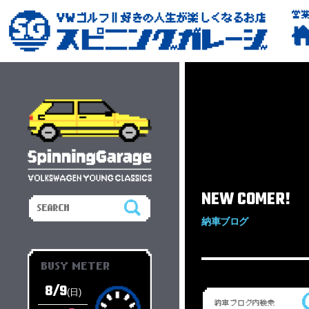
営
NEW COMER!
納車ブログ
BUSY METER
8/9
(日)