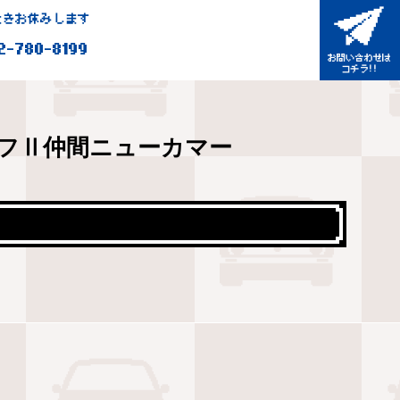
きお休みします
2-780-8199
フⅡ仲間ニューカマー