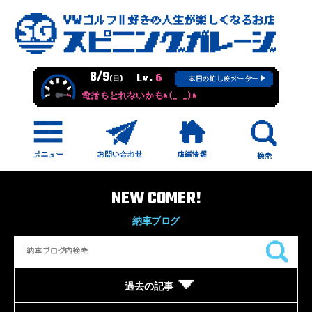
8/9
Lv.
6
(日)
本日の忙し度メーター
電話もとれないかもm(_ _)m
NEW COMER!
納車ブログ
過去の記事