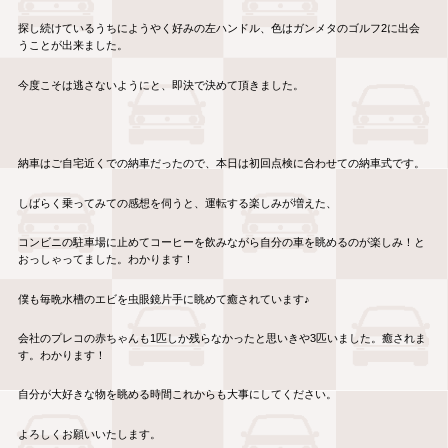
探し続けているうちにようやく好みの左ハンドル、色はガンメタのゴルフ2に出会
うことが出来ました。
今度こそは逃さないようにと、即決で決めて頂きました。
納車はご自宅近くでの納車だったので、本日は初回点検に合わせての納車式です。
しばらく乗ってみての感想を伺うと、運転する楽しみが増えた、
コンビニの駐車場に止めてコーヒーを飲みながら自分の車を眺めるのが楽しみ！と
おっしゃってました。わかります！
僕も毎晩水槽のエビを虫眼鏡片手に眺めて癒されています♪
会社のプレコの赤ちゃんも1匹しか残らなかったと思いきや3匹いました。癒されま
す。わかります！
自分が大好きな物を眺める時間これからも大事にしてください。
よろしくお願いいたします。