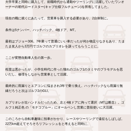
大学卒業と同時に購入して、前職時代から通勤やツーリングに活躍していたワンオ
ーナーの初代ロードスター(キャブ仕様フルチューン)を所有してました。
現在の職に就くにあたって、営業車を購入する必要があり、2台体制に。
条件は5ナンバー、ハッチバック、4枚ドア、MT。
最初はプジョー306。7年乗って普通にいい車だったが何か物足りなさもあり、たま
たま友人から3万円でゴルフのカブリオレを譲ってもらうことに。
ここが変態自動車人生の第一歩。
程度は悪かったが、小学生時代に作った憧れのゴルフ1のタミヤのプラモデルを思
いだし、修理をしながら営業車として活躍。
最終的に雨漏りとエアコンに悩まされ3年で乗り換え。ハッチバックなら雨漏り無
縁だろうと次はゴルフ2のGLI。
カブリオレが左ハンドルだったため、左と4枚ドアに拘って選択（MTは断念）。ゴ
ルフ１純正色 の「モナコブルー」にオールペンし営業に普段使いに大活躍。
このころから自転車趣味に拍車がかかり、レースやツーリングで遠征もしばしば。
22万km超えてそろそろリフレッシュをと考えると同時に、