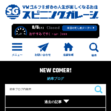
8/6
Closed
(木)
本日の忙し度メーター
おやすみです( -ω- )zzz
NEW COMER!
納車ブログ
過去の記事