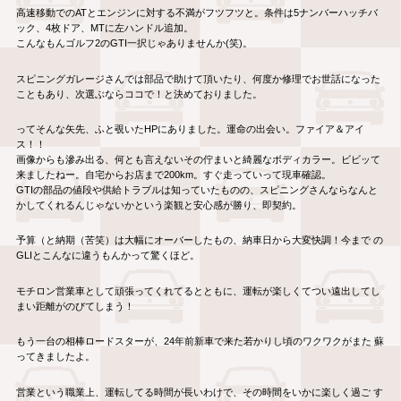
高速移動でのATとエンジンに対する不満がフツフツと。条件は5ナンバーハッチバ
ック、4枚ドア、MTに左ハンドル追加。
こんなもんゴルフ2のGTI一択じゃありませんか(笑)。
スピニングガレージさんでは部品で助けて頂いたり、何度か修理でお世話になった
こともあり、次選ぶならココで！と決めておりました。
ってそんな矢先、ふと覗いたHPにありました。運命の出会い。ファイア＆アイ
ス！！
画像からも滲み出る、何とも言えないその佇まいと綺麗なボディカラー。ビビッて
来ましたねー。自宅からお店まで200km。すぐ走っていって現車確認。
GTIの部品の値段や供給トラブルは知っていたものの、スピニングさんならなんと
かしてくれるんじゃないかという楽観と安心感が勝り、即契約。
予算（と納期（苦笑）は大幅にオーバーしたもの、納車日から大変快調！今まで の
GLIとこんなに違うもんかって驚くほど。
モチロン営業車として頑張ってくれてるとともに、運転が楽しくてつい遠出してし
まい距離がのびてしまう！
もう一台の相棒ロードスターが、24年前新車で来た若かりし頃のワクワクがまた 蘇
ってきましたよ。
営業という職業上、運転してる時間が長いわけで、その時間をいかに楽しく過ご す