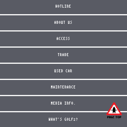
HOTLINE
ABOUT US
ACCESS
TRADE
USED CAR
MAINTENANCE
MEDIA INFO.
WHAT'S GOLF2?