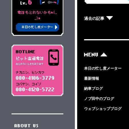
6
Lv.
電話もとれないかもm(_
過去の記事
_)m
本日の忙し度メーター
HOTLINE
MENU
ピット直通電話
出られないときもあります
本日の忙し度メーター
ナカニシ、ヒシカワ
080-4186-3779
最新情報
コバヤシ、コイソ
納車ブログ
080-4120-5722
ノブ田中のブログ
ウェブショップブログ
ABOUT US