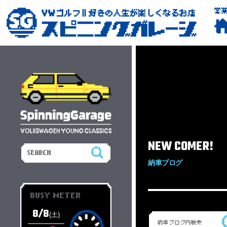
営
NEW COMER!
納車ブログ
BUSY METER
8/8
(土)