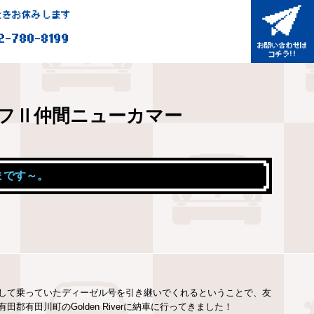
きお休みします
2-780-8199
フⅡ仲間ニューカマー
さまです～。
して乗っていたディーゼル号を引き継いでくれるということで、友
有田川町のGolden Riverに納車に行ってきました！