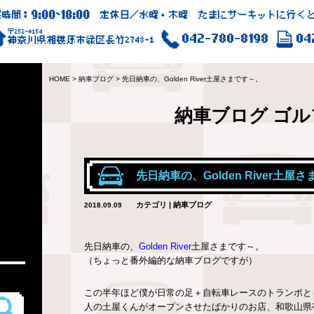
9:00
18:00
業時間：
~
定休日／水曜・木曜 たまにサーキットに行くと
〒252-0154
042-780-8198
04
神奈川県相模原市緑区長竹2748-1
HOME
>
納車ブログ
>
先日納車の、Golden River土屋さまです～。
納車ブログ
ゴル
先日納車の、Golden River土屋
カテゴリ | 納車ブログ
2018.09.09
先日納車の、
Golden River
土屋さまです～。
（ちょっと番外編的な納車ブログですが）
この半年ほど僕が日常の足＋自転車レースのトランポと
人の土屋くんがオープンさせたばかりのお店、和歌山県有田郡