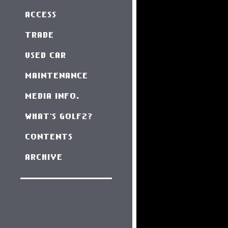
ACCESS
TRADE
USED CAR
MAINTENANCE
MEDIA INFO.
WHAT'S GOLF2?
CONTENTS
ARCHIVE